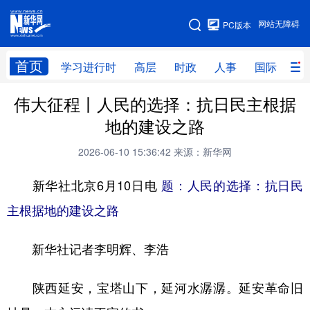
手机版
网站无障碍
PC版本
网站地图
首页
学习进行时
高层
时政
人事
国际
财
伟大征程丨人民的选择：抗日民主根据
学习进行时
高层
时政
人事
地的建设之路
国际
财经
网评
港澳
2026-06-10 15:36:42
来源：新华网
台湾
思客智库
全球连线
教育
新华社北京6月10日电
题：人民的选择：抗日民
科技
科创
量子
体育
主根据地的建设之路
文化
书画
健康
军事
新华社记者李明辉、李浩
访谈
视频
图片
政务
法律
中央文件
金融
汽车
陕西延安，宝塔山下，延河水潺潺。延安革命旧
食品
人居
信息化
数字经济