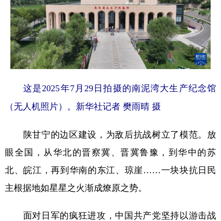
这是2025年7月29日拍摄的南泥湾大生产纪念馆
（无人机照片）。新华社记者 樊雨晴 摄
陕甘宁的边区建设，为敌后抗战树立了模范。放
眼全国，从华北的晋察冀、晋冀鲁豫，到华中的苏
北、皖江，再到华南的东江、琼崖……一块块抗日民
主根据地如星星之火渐成燎原之势。
面对日军的疯狂进攻，中国共产党坚持以游击战