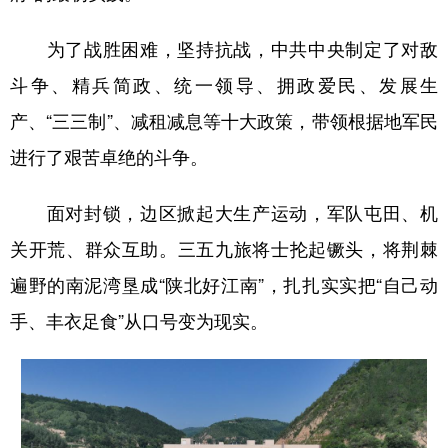
为了战胜困难，坚持抗战，中共中央制定了对敌
斗争、精兵简政、统一领导、拥政爱民、发展生
产、“三三制”、减租减息等十大政策，带领根据地军民
进行了艰苦卓绝的斗争。
面对封锁，边区掀起大生产运动，军队屯田、机
关开荒、群众互助。三五九旅将士抡起镢头，将荆棘
遍野的南泥湾垦成“陕北好江南”，扎扎实实把“自己动
手、丰衣足食”从口号变为现实。