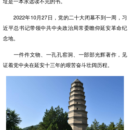
址是一本永远读不完的书。
学术中国
乡村振兴
银龄
溯源中国
2022年10月27日，党的二十大闭幕不到一周，习
城市
旅游
能源
会展
近平总书记带领中共中央政治局常委瞻仰延安革命纪
彩票
娱乐
时尚
悦读
念地。
公益
一带一路
亚太网
上市公司
一件件文物、一孔孔窑洞、一部部光辉著作，见
文化产业
证着党中央在延安十三年的艰苦奋斗壮阔历程。
地方频道
北京
天津
河北
山西
辽宁
吉林
上海
江苏
浙江
安徽
福建
江西