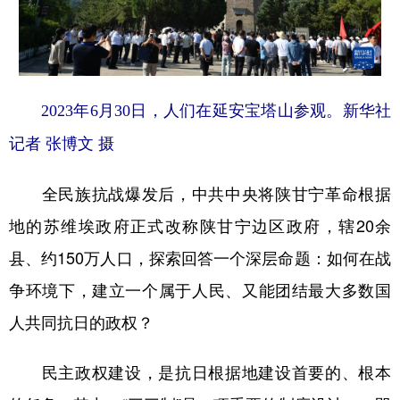
山东
河南
湖北
湖南
广东
广西
海南
重庆
四川
贵州
云南
西藏
2023年6月30日，人们在延安宝塔山参观。新华社
陕西
甘肃
青海
宁夏
记者 张博文 摄
新疆
内蒙古
黑龙江
全民族抗战爆发后，中共中央将陕甘宁革命根据
多语种频道
地的苏维埃政府正式改称陕甘宁边区政府，辖20余
县、约150万人口，探索回答一个深层命题：如何在战
English
Español
Français
عربى
争环境下，建立一个属于人民、又能团结最大多数国
Русский язык
日本語
한국어
人共同抗日的政权？
Deutsch
Português
民主政权建设，是抗日根据地建设首要的、根本