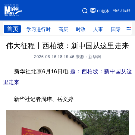
手机版
网站无障碍
PC版本
网站地图
首页
学习进行时
高层
时政
人事
国际
财
伟大征程丨西柏坡：新中国从这里走来
学习进行时
高层
时政
人事
2026-06-16 18:19:46
来源：新华网
国际
财经
网评
港澳
新华社北京6月16日电
题：西柏坡：新中国从这
台湾
思客智库
全球连线
教育
里走来
科技
科创
量子
体育
文化
书画
健康
军事
新华社记者周玮、岳文婷
访谈
视频
图片
政务
法律
中央文件
金融
汽车
食品
人居
信息化
数字经济