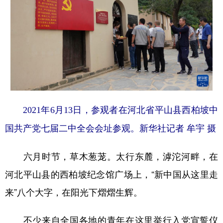
学术中国
乡村振兴
银龄
溯源中国
城市
旅游
能源
会展
彩票
娱乐
时尚
悦读
公益
一带一路
亚太网
上市公司
文化产业
2021年6月13日，参观者在河北省平山县西柏坡中
国共产党七届二中全会会址参观。新华社记者 牟宇 摄
地方频道
六月时节，草木葱茏。太行东麓，滹沱河畔，在
北京
天津
河北
山西
河北平山县的西柏坡纪念馆广场上，“新中国从这里走
辽宁
吉林
上海
江苏
来”八个大字，在阳光下熠熠生辉。
浙江
安徽
福建
江西
不少来自全国各地的青年在这里举行入党宣誓仪