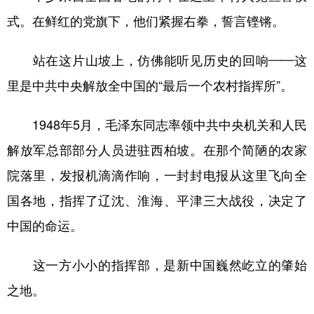
山东
河南
湖北
湖南
式。在鲜红的党旗下，他们紧握右拳，誓言铿锵。
广东
广西
海南
重庆
站在这片山坡上，仿佛能听见历史的回响——这
四川
贵州
云南
西藏
里是中共中央解放全中国的“最后一个农村指挥所”。
陕西
甘肃
青海
宁夏
新疆
内蒙古
黑龙江
1948年5月，毛泽东同志率领中共中央机关和人民
解放军总部部分人员进驻西柏坡。在那个简陋的农家
多语种频道
院落里，发报机滴滴作响，一封封电报从这里飞向全
国各地，指挥了辽沈、淮海、平津三大战役，决定了
English
Español
Français
عربى
中国的命运。
Русский язык
日本語
한국어
Deutsch
Português
这一方小小的指挥部，是新中国巍然屹立的肇始
之地。