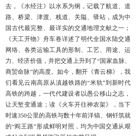
去，《水经注》以水系为纲，记载了航道、道
路、桥梁、津渡、栈道、关隘、驿站，成为中
国古代最完整、最详实的交通地理文献之一；
《天工开物》舟车卷详述了明代全国水陆交通
网络、各类运输工具的形制、工艺、用途、运
力、经济价值，并把交通上升到了“国家血脉、
商贸命脉”的高度。如今，翻开《青云梯》，我
们看见云南高原从滇越铁路的“米轨”到新时代
高铁的跨越，一代代建设者以愚公移山之志，
让天堑变通途；读《火车开往神农架》，当下
时速350公里的高铁与数十年前洋镐、钢钎筑就
的“阎王路”形成鲜明对照，均为中国交通从艰