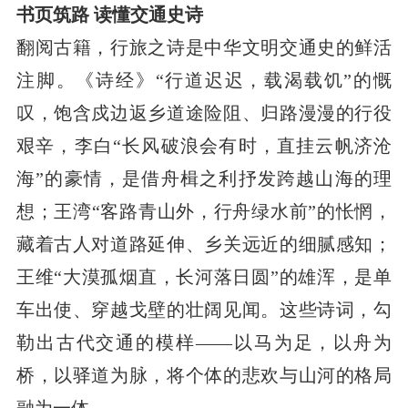
书页筑路 读懂交通史诗
翻阅古籍，行旅之诗是中华文明交通史的鲜活
注脚。《诗经》“行道迟迟，载渴载饥”的慨
叹，饱含戍边返乡道途险阻、归路漫漫的行役
艰辛，李白“长风破浪会有时，直挂云帆济沧
海”的豪情，是借舟楫之利抒发跨越山海的理
想；王湾“客路青山外，行舟绿水前”的怅惘，
藏着古人对道路延伸、乡关远近的细腻感知；
王维“大漠孤烟直，长河落日圆”的雄浑，是单
车出使、穿越戈壁的壮阔见闻。这些诗词，勾
勒出古代交通的模样——以马为足，以舟为
桥，以驿道为脉，将个体的悲欢与山河的格局
融为一体。