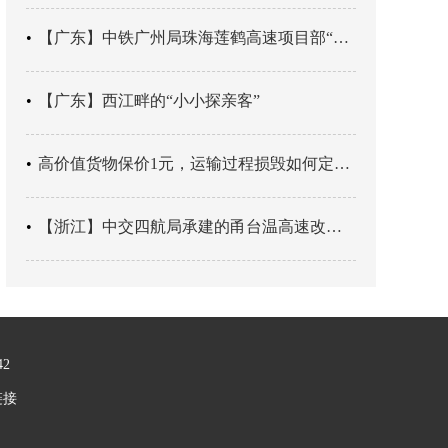
【广东】中铁广州局珠海莲鹤高速项目部“靶向施训”筑牢应急处置防线
【广东】西江畔的“小小探亲客”
高价值货物保价1元，运输过程损毁如何定责？
【浙江】中交四航局承建的甬台温高速改扩建工程台州南段TJ06标段恢复双向通行
42
链接