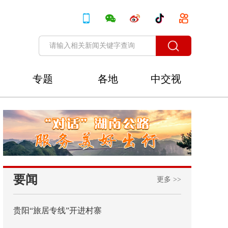
专题
各地
中交视
讯
要闻
更多 >>
贵阳“旅居专线”开进村寨