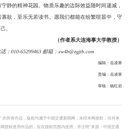
方宁静的精神花园。物质乐趣的边际效益随时间递减，
若寡欲，至乐无若读书。愿我们都能在纷繁喧嚣中，守
自己。
（作者系大连海事大学教授）
65299463 邮箱：xw4b@zgjtb.com
编辑：岳凌寒
责编：岳凌寒
审核：杨红岩
网” 的所有作品，版权均属于中国交通新闻网，未经本网授权，任何单
网授权使用作品的，应在授权范围内使用，并注明“来源：中国交通