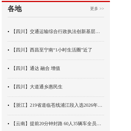
各地
更多 >>
【四川】交通运输综合行政执法创新基层辖区治理“4+3” 新模式
【四川】西昌至宁南“1小时生活圈”近了
【四川】通达 融合 增值
【四川】大道通乡惠民生
【浙江】219省道临苍线浦江段入选2026年度美丽公路项目展示交流活动名单
【云南】提前20分钟封路 60人35辆车全员平安