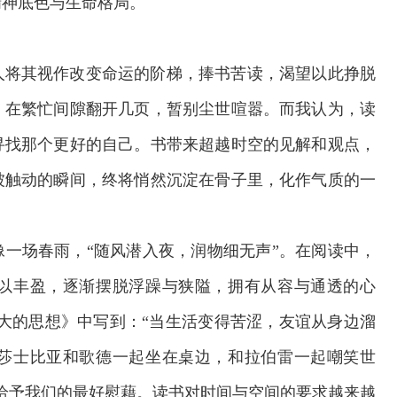
精神底色与生命格局。
人将其视作改变命运的阶梯，捧书苦读，渴望以此挣脱
，在繁忙间隙翻开几页，暂别尘世喧嚣。而我认为，读
寻找那个更好的自己。书带来超越时空的见解和观点，
被触动的瞬间，终将悄然沉淀在骨子里，化作气质的一
一场春雨，“随风潜入夜，润物细无声”。在阅读中，
以丰盈，逐渐摆脱浮躁与狭隘，拥有从容与通透的心
大的思想》中写到：“当生活变得苦涩，友谊从身边溜
莎士比亚和歌德一起坐在桌边，和拉伯雷一起嘲笑世
给予我们的最好慰藉。读书对时间与空间的要求越来越