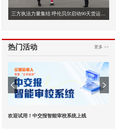
三方执法力量集结 呼伦贝尔启动90天货运车辆违法专项整治
热门活动
更多 >>
欢迎试用！中交报智能审校系统上线
铁路榜样