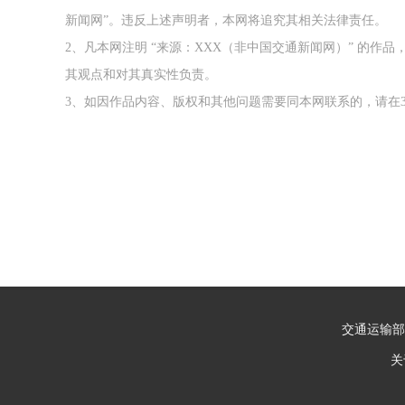
新闻网”。违反上述声明者，本网将追究其相关法律责任。
2、凡本网注明 “来源：XXX（非中国交通新闻网）” 的
其观点和对其真实性负责。
3、如因作品内容、版权和其他问题需要同本网联系的，请在3
交通运输部
关