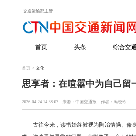
交通运输部主管
首页
头条
综合交
首页
>
文化
思享者：在喧嚣中为自己留
2026-04-24 14:38:07
来源：中国交通报
作者：冯晓玲
古往今来，读书始终被视为陶冶情操、修