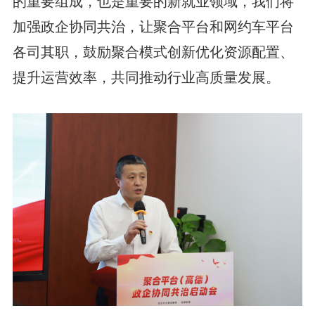
的重要组成，也是重要的新就业领域，我们将
加强政企协同共治，让聚合平台和网约车平台
各司其职，鼓励聚合模式创新优化资源配置、
提升运营效率，共同推动行业高质量发展。