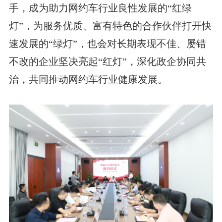
手，成为助力网约车行业良性发展的“红绿
灯”，为服务优质、富有特色的合作伙伴打开快
速发展的“绿灯”，也会对长期表现不佳、屡错
不改的企业坚决亮起“红灯”，深化政企协同共
治，共同推动网约车行业健康发展。