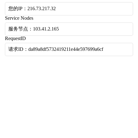
您的IP：216.73.217.32
Service Nodes
服务节点：103.41.2.165
RequestID
请求ID：da89a8df5732419211e44e597699a6cf