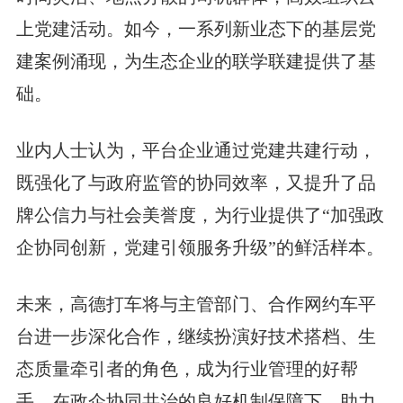
上党建活动。如今，一系列新业态下的基层党
建案例涌现，为生态企业的联学联建提供了基
础。
业内人士认为，平台企业通过党建共建行动，
既强化了与政府监管的协同效率，又提升了品
牌公信力与社会美誉度，为行业提供了“加强政
企协同创新，党建引领服务升级”的鲜活样本。
未来，高德打车将与主管部门、合作网约车平
台进一步深化合作，继续扮演好技术搭档、生
态质量牵引者的角色，成为行业管理的好帮
手。在政企协同共治的良好机制保障下，助力