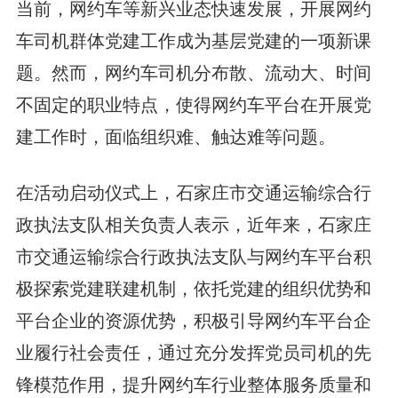
当前，网约车等新兴业态快速发展，开展网约
车司机群体党建工作成为基层党建的一项新课
题。然而，网约车司机分布散、流动大、时间
不固定的职业特点，使得网约车平台在开展党
建工作时，面临组织难、触达难等问题。
在活动启动仪式上，石家庄市交通运输综合行
政执法支队相关负责人表示，近年来，石家庄
市交通运输综合行政执法支队与网约车平台积
极探索党建联建机制，依托党建的组织优势和
平台企业的资源优势，积极引导网约车平台企
业履行社会责任，通过充分发挥党员司机的先
锋模范作用，提升网约车行业整体服务质量和