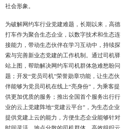
社会形象。
为破解网约车行业党建难题，长期以来，高德
打车作为聚合生态企业，以数字技术和生态连
接能力，带动生态伙伴在学习互动中，持续探
索与完善新业态党建的工作机制。通过司机驿
站上图，帮助解决网约车司机群体急难愁盼问
题；开发“党员司机”荣誉勋章功能，让生态伙
伴能够为党员司机在线上“亮身份”，为乘客提
供更加优质的服务；推出全国首个服务出行行
业的云上党建阵地“党建云平台”，为生态企业
提供党建上云的能力，方便生态企业能够针对
时间灵活、地点分散的司机群体，高效组织云