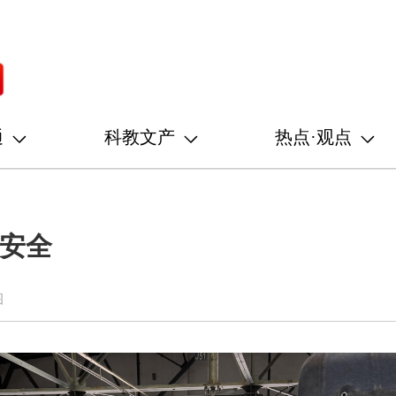
通
科教文产
热点·观点
保安全
图