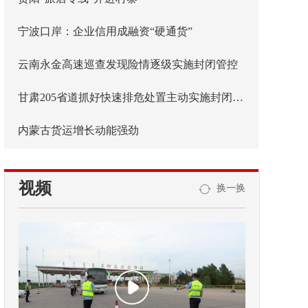
宁波口岸：企业信用成融资“硬通货”
云南永金高速巡查发现险情逐级实施封闭管控
甘肃205省道抓好快速排危处置主动实施封闭管控
内蒙古货运增长动能强劲
视频
换一换