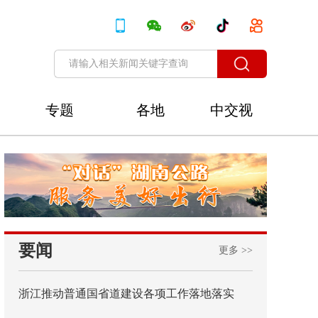
专题
各地
中交视
讯
要闻
更多 >>
浙江推动普通国省道建设各项工作落地落实