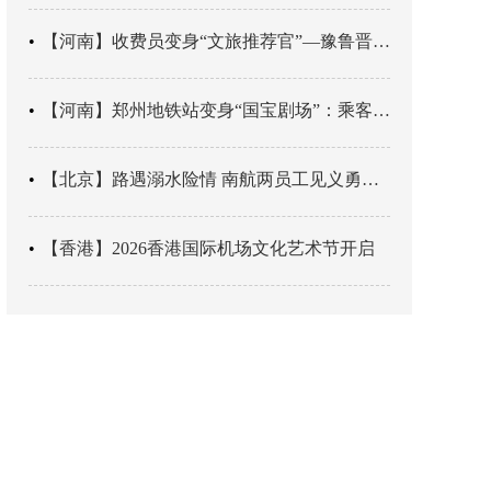
【河南】收费员变身“文旅推荐官”—豫鲁晋四地市交旅融合让游客一下高速就“入戏”
【河南】郑州地铁站变身“国宝剧场”：乘客刚出车厢，就“入戏”千年
【北京】路遇溺水险情 南航两员工见义勇为科学施救
【香港】2026香港国际机场文化艺术节开启