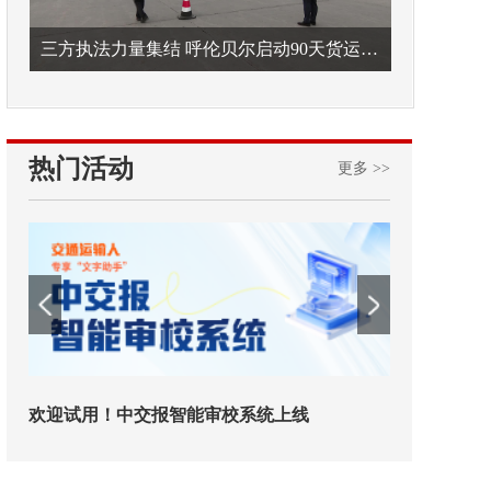
三方执法力量集结 呼伦贝尔启动90天货运车辆违法专项整治
热门活动
更多 >>
欢迎试用！中交报智能审校系统上线
铁路榜样