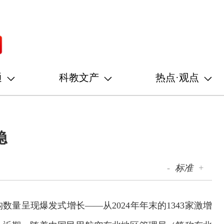
通
科教文产
热点·观点
稳
-
标准
+
量呈现爆发式增长——从2024年年末的1343家激增