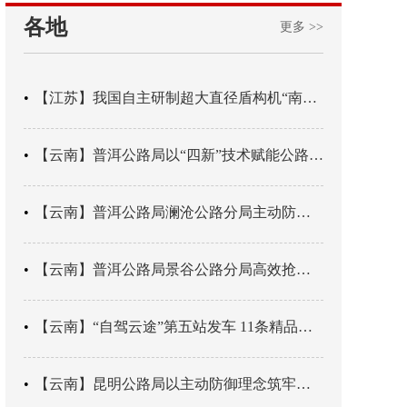
各地
更多 >>
【江苏】我国自主研制超大直径盾构机“南湖号”在常熟下线
【云南】普洱公路局以“四新”技术赋能公路养护
【云南】普洱公路局澜沧公路分局主动防御成功处置214国道山体崩塌险情
【云南】普洱公路局景谷公路分局高效抢通紧急送医村路
【云南】“自驾云途”第五站发车 11条精品线路串起全域风光
【云南】昆明公路局以主动防御理念筑牢汛期安全防线