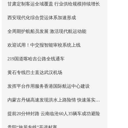
甘肃定制客运全域覆盖 行业供给规模持续增长
西安现代化综合货运体系加速形成
全周期护航船员发展 激活现代航运动能
欢迎试用！中交报智能审校系统上线
219国道喀哈吉公路全线通车
黄石专线巴士直达武汉机场
发挥平台作用服务香港国际航运中心建设
内蒙古丹锡高速发现洪水上路险情 快速落实主线封闭管控
提前20分钟封路 云南临沧60人35辆车成功避险
贵阳“旅居专线”开进村寨