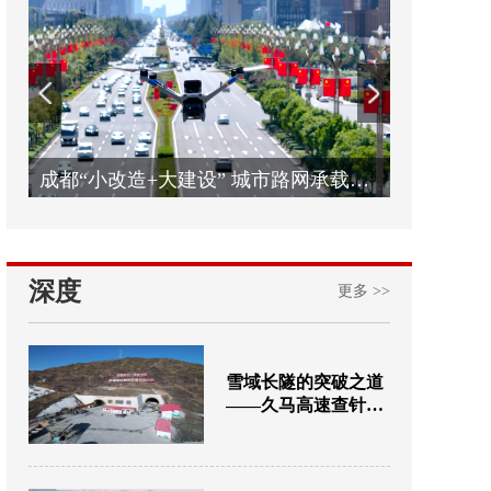
城市路网承载能力全面提升
主体工程完工！久马高速年底再通87公里
四
深度
更多 >>
雪域长隧的突破之道
——久马高速查针梁
子隧道建设纪实