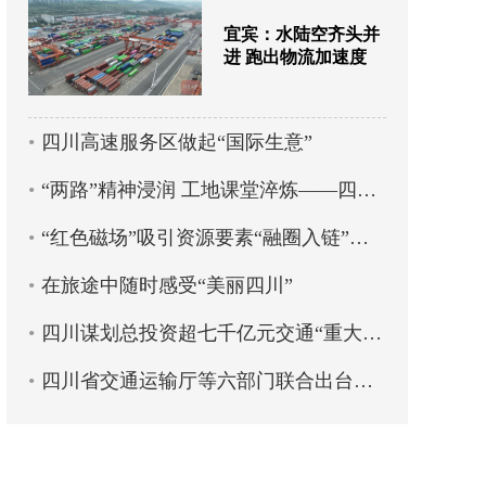
宜宾：水陆空齐头并
进 跑出物流加速度
四川高速服务区做起“国际生意”
“两路”精神浸润 工地课堂淬炼——四川交通职业技术学院创新培养蜀道工匠人才
“红色磁场”吸引资源要素“融圈入链”——蜀道集团以党建引领物流产业高质量发展
在旅途中随时感受“美丽四川”
四川谋划总投资超七千亿元交通“重大项目包”
四川省交通运输厅等六部门联合出台政策 11条措施全力支持乡村旅游高质量发展