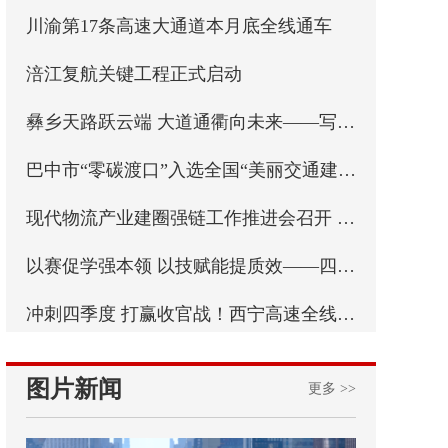
​川渝第17条高速大通道本月底全线通车
​涪江复航关键工程正式启动
彝乡天路跃云端 大道通衢向未来——写在乐西高速马边至昭觉段通车之际
巴中市“零碳渡口”入选全国“美丽交通建设实践案例”
现代物流产业建圈强链工作推进会召开 实施“八个一”专项行动 四川纵深推进现代物流产业建圈强链
以赛促学强本领 以技赋能提质效——四川省交通运输行业统计强基行动首届职工职业技能比赛成功举办
冲刺四季度 打赢收官战！西宁高速全线最长连续刚构桥西洛河大桥左幅顺利合龙
图片新闻
更多 >>