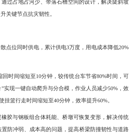
，通过占地占河少、带落石槽空间的设计，解决陡斜坡
提升关键节点抗灾韧性。
分散点位同时供电，累计供电3万度，用电成本降低20%
缩回时间缩短至10分钟，较传统台车节省80%时间，可
台”实现一键自动爬升与分合模，作业人员减少50%，效
使挂篮行走时间缩短至40分钟，效率提升60%。
过橡胶与钢板组合体耗能、桥墩可恢复变形，解决传统
装置防冲弱、成本高的问题，提高桥梁防撞韧性与道路