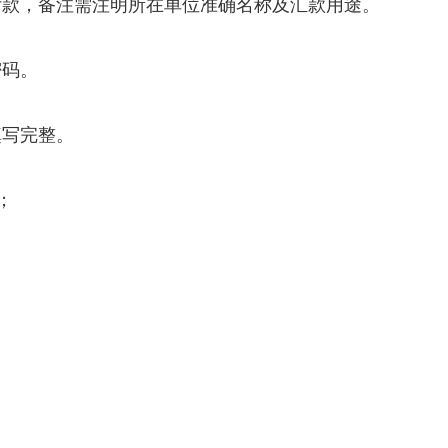
付款，备注需注明所在单位准确名称及汇款用途。
密码。
填写完整。
）；