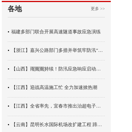
各地
更多 >>
福建多部门联合开展高速隧道事故应急演练
【浙江】嘉兴公路部门多措并举筑牢防汛“安全堤”
【山西】雨҈雨҈雨҈持续！防汛应急响应启动！山西部分高速公路实施临时管控措施！
【江西】迎战高温施工忙 全力加速掀热潮
【江西】全省率先，宜春市推出治超电子地图
【云南】昆明长水国际机场改扩建工程 蹄疾步稳 加速前行