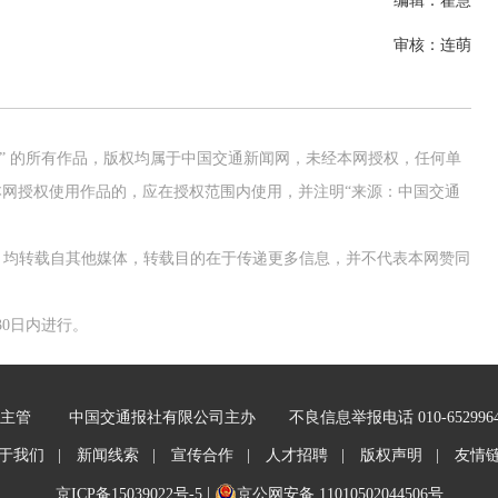
编辑：翟慧
审核：连萌
网” 的所有作品，版权均属于中国交通新闻网，未经本网授权，任何单
网授权使用作品的，应在授权范围内使用，并注明“来源：中国交通
作品，均转载自其他媒体，转载目的在于传递更多信息，并不代表本网赞同
0日内进行。
主管
中国交通报社有限公司主办
不良信息举报电话 010-652996
于我们 |
新闻线索 |
宣传合作 |
人才招聘 |
版权声明 |
友情
京ICP备15039022号-5
|
京公网安备 11010502044506号