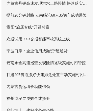
内蒙古丹锡高速发现洪水上路险情 快速落实主线封闭管控
提前20分钟封路 云南临沧60人35辆车成功避险
贵阳“旅居专线”开进村寨
欢迎试用！中交报智能审校系统上线
宁波口岸：企业信用成融资“硬通货”
云南永金高速巡查发现险情逐级实施封闭管控
甘肃205省道抓好快速排危处置主动实施封闭管控
内蒙古货运增长动能强劲
福州港发展质效全线提升
穿行坝上，建好这条生态路