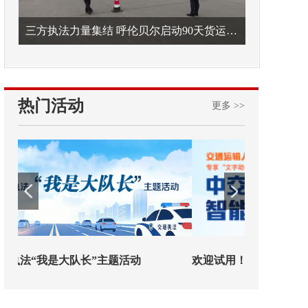
三方执法力量集结 呼伦贝尔启动90天货运车辆违法专项整治
热门活动
更多 >>
欢迎试用！中交报智能审校系统上线
铁路榜样