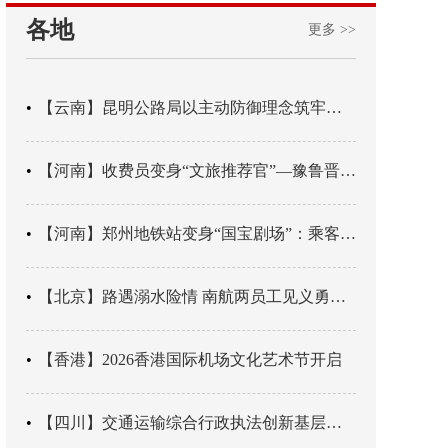
各地
更多 >>
【云南】昆明公路局以主动防御理念筑牢汛期安全防线
【河南】收费员变身“文旅推荐官”—豫鲁晋四地市交旅融合让游客一下高速就“入戏”
【河南】郑州地铁站变身“国宝剧场”：乘客刚出车厢，就“入戏”千年
【北京】路遇溺水险情 南航两员工见义勇为科学施救
【香港】2026香港国际机场文化艺术节开启
【四川】交通运输综合行政执法创新基层辖区治理“4+3” 新模式