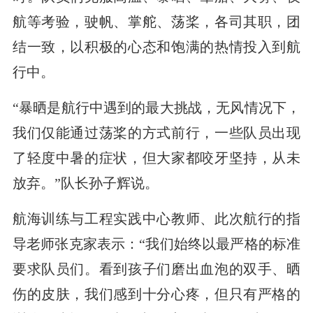
航等考验，驶帆、掌舵、荡桨，各司其职，团
结一致，以积极的心态和饱满的热情投入到航
行中。
“暴晒是航行中遇到的最大挑战，无风情况下，
我们仅能通过荡桨的方式前行，一些队员出现
了轻度中暑的症状，但大家都咬牙坚持，从未
放弃。”队长孙子辉说。
航海训练与工程实践中心教师、此次航行的指
导老师张克家表示：“我们始终以最严格的标准
要求队员们。看到孩子们磨出血泡的双手、晒
伤的皮肤，我们感到十分心疼，但只有严格的