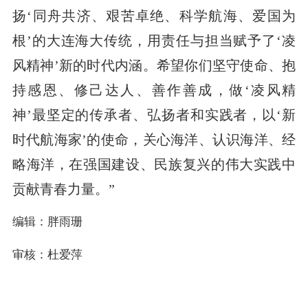
扬‘同舟共济、艰苦卓绝、科学航海、爱国为
根’的大连海大传统，用责任与担当赋予了‘凌
风精神’新的时代内涵。希望你们坚守使命、抱
持感恩、修己达人、善作善成，做‘凌风精
神’最坚定的传承者、弘扬者和实践者，以‘新
时代航海家’的使命，关心海洋、认识海洋、经
略海洋，在强国建设、民族复兴的伟大实践中
贡献青春力量。”
编辑：胖雨珊
审核：杜爱萍