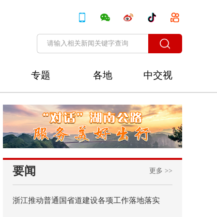
专题
各地
中交视
讯
要闻
更多 >>
浙江推动普通国省道建设各项工作落地落实