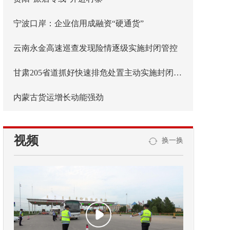
宁波口岸：企业信用成融资“硬通货”
云南永金高速巡查发现险情逐级实施封闭管控
甘肃205省道抓好快速排危处置主动实施封闭管控
内蒙古货运增长动能强劲
视频
换一换