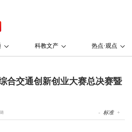
通
科教文产
热点·观点
”综合交通创新创业大赛总决赛暨
-
标准
+
璐