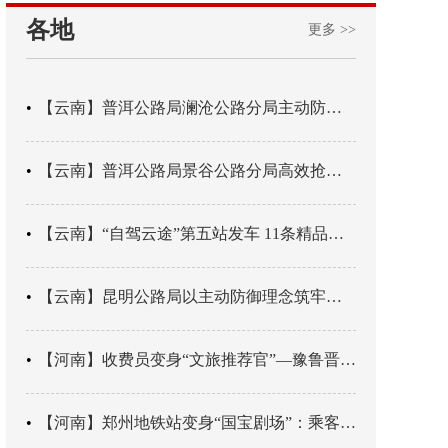
各地
更多 >>
【云南】普洱公路局澜沧公路分局主动防御成功处置214国道山体崩塌险情
【云南】普洱公路局景谷公路分局高效抢通紧急送医村路
【云南】“自驾云途”第五站发车 11条精品线路串起全域风光
【云南】昆明公路局以主动防御理念筑牢汛期安全防线
【河南】收费员变身“文旅推荐官”—豫鲁晋四地市交旅融合让游客一下高速就“入戏”
【河南】郑州地铁站变身“国宝剧场”：乘客刚出车厢，就“入戏”千年