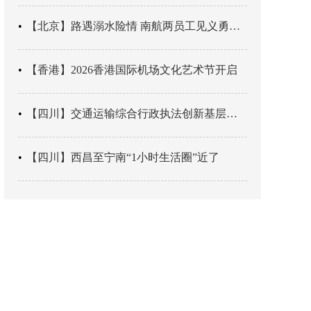
【北京】路遇溺水险情 南航两员工见义勇为科学施救
【香港】2026香港国际机场文化艺术节开启
【四川】交通运输综合行政执法创新基层辖区治理“4+3” 新模式
【四川】西昌至宁南“1小时生活圈”近了