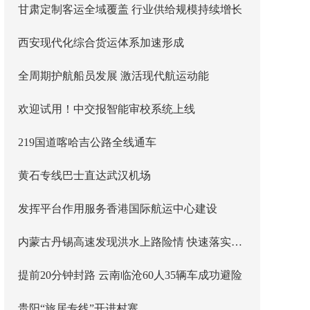
甘肃定制客运全域覆盖 行业供给规模持续增长
西安现代化综合货运体系加速形成
全周期护航船员发展 激活现代航运动能
欢迎试用！中交报智能审校系统上线
219国道喀哈吉公路全线通车
黄石专线巴士直达武汉机场
发挥平台作用服务香港国际航运中心建设
内蒙古丹锡高速发现洪水上路险情 快速落实主线封闭管控
提前20分钟封路 云南临沧60人35辆车成功避险
贵阳“旅居专线”开进村寨