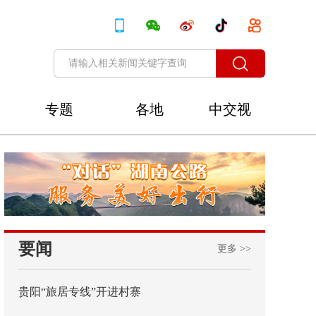
专题
各地
中交视
讯
要闻
更多 >>
贵阳“旅居专线”开进村寨