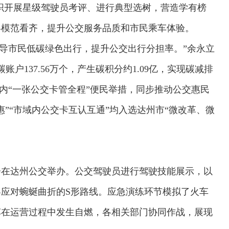
组织开展星级驾驶员考评、进行典型选树，营造学有榜
兵模范看齐，提升公交服务品质和市民乘车体验。
，引导市民低碳绿色出行，提升公交出行分担率。”余永立
账户137.56万个，产生碳积分约1.09亿，实现碳减排
域内“一张公交卡管全程”便民举措，同步推动公交惠民
”“市域内公交卡互认互通”均入选达州市“微改革、微
场会在达州公交举办。公交驾驶员进行驾驶技能展示，以
应对蜿蜒曲折的S形路线。应急演练环节模拟了火车
车在运营过程中发生自燃，各相关部门协同作战，展现