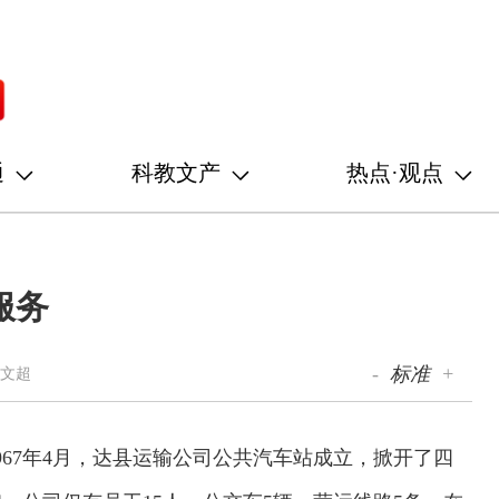
通
科教文产
热点·观点
服务
-
标准
+
刘文超
67年4月，达县运输公司公共汽车站成立，掀开了四