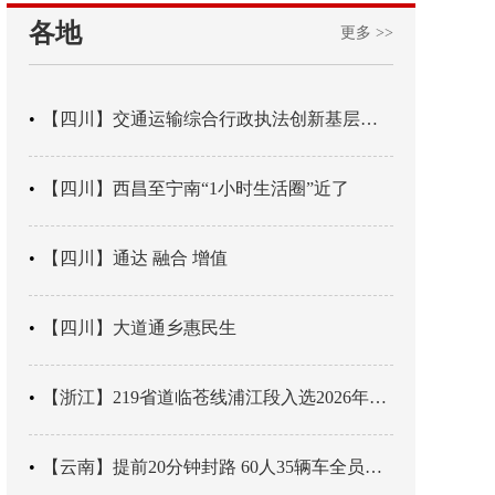
各地
更多 >>
【四川】交通运输综合行政执法创新基层辖区治理“4+3” 新模式
【四川】西昌至宁南“1小时生活圈”近了
【四川】通达 融合 增值
【四川】大道通乡惠民生
【浙江】219省道临苍线浦江段入选2026年度美丽公路项目展示交流活动名单
【云南】提前20分钟封路 60人35辆车全员平安