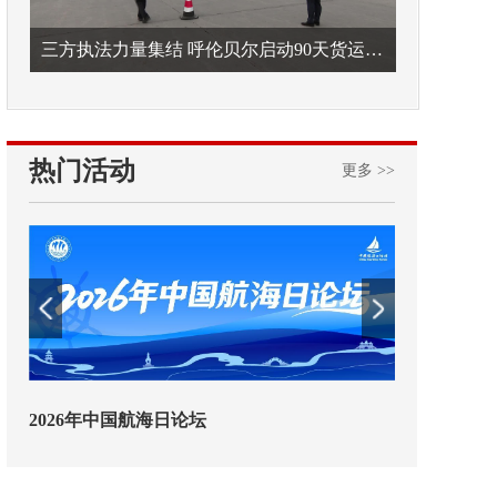
三方执法力量集结 呼伦贝尔启动90天货运车辆违法专项整治
热门活动
更多 >>
2026年中国航海日论坛
交通运输执法