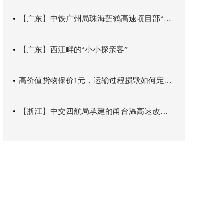
【广东】中铁广州局珠海莲鹤高速项目部“靶向施训”筑牢应急处置防线
【广东】西江畔的“小小探亲客”
高价值货物保价1元，运输过程损毁如何定责？
【浙江】中交四航局承建的甬台温高速改扩建工程台州南段TJ06标段恢复双向通行