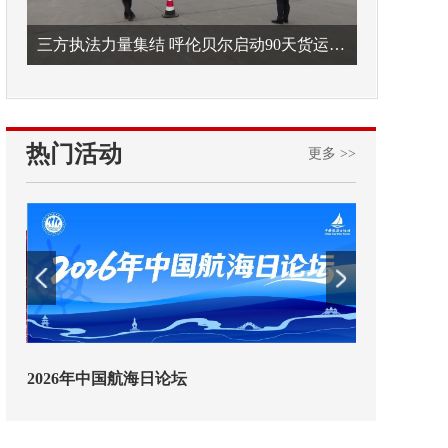
三方执法力量集结 呼伦贝尔启动90天货运车辆违法专项整治
热门活动
更多 >>
2026年中国航海日论坛
交通运输执法