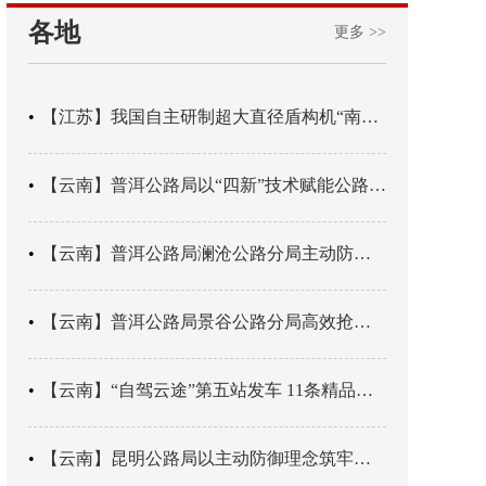
各地
更多 >>
【江苏】我国自主研制超大直径盾构机“南湖号”在常熟下线
【云南】普洱公路局以“四新”技术赋能公路养护
【云南】普洱公路局澜沧公路分局主动防御成功处置214国道山体崩塌险情
【云南】普洱公路局景谷公路分局高效抢通紧急送医村路
【云南】“自驾云途”第五站发车 11条精品线路串起全域风光
【云南】昆明公路局以主动防御理念筑牢汛期安全防线