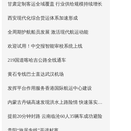
甘肃定制客运全域覆盖 行业供给规模持续增长
西安现代化综合货运体系加速形成
全周期护航船员发展 激活现代航运动能
欢迎试用！中交报智能审校系统上线
219国道喀哈吉公路全线通车
黄石专线巴士直达武汉机场
发挥平台作用服务香港国际航运中心建设
内蒙古丹锡高速发现洪水上路险情 快速落实主线封闭管控
提前20分钟封路 云南临沧60人35辆车成功避险
贵阳“旅居专线”开进村寨