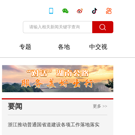
专题
各地
中交视
讯
要闻
更多 >>
浙江推动普通国省道建设各项工作落地落实