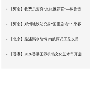
【河南】收费员变身“文旅推荐官”—豫鲁晋四地市交旅融合让游客一下高速就“入戏”
【河南】郑州地铁站变身“国宝剧场”：乘客刚出车厢，就“入戏”千年
【北京】路遇溺水险情 南航两员工见义勇为科学施救
【香港】2026香港国际机场文化艺术节开启