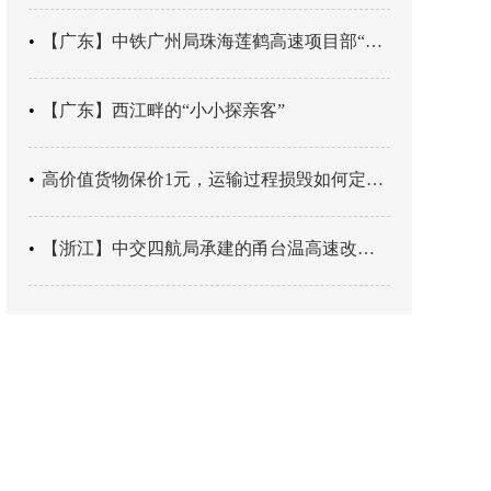
【广东】中铁广州局珠海莲鹤高速项目部“靶向施训”筑牢应急处置防线
【广东】西江畔的“小小探亲客”
高价值货物保价1元，运输过程损毁如何定责？
【浙江】中交四航局承建的甬台温高速改扩建工程台州南段TJ06标段恢复双向通行