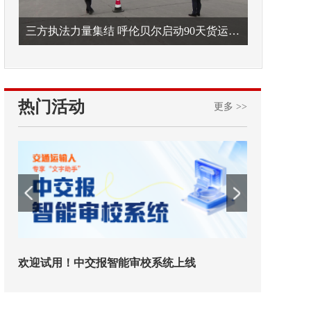
三方执法力量集结 呼伦贝尔启动90天货运车辆违法专项整治
热门活动
更多 >>
！中交报智能审校系统上线
铁路榜样