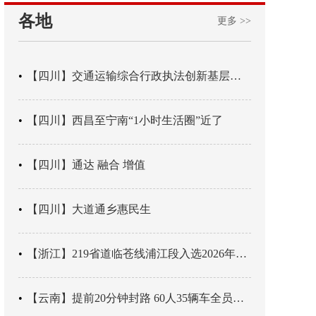
各地
更多 >>
【四川】交通运输综合行政执法创新基层辖区治理“4+3” 新模式
【四川】西昌至宁南“1小时生活圈”近了
【四川】通达 融合 增值
【四川】大道通乡惠民生
【浙江】219省道临苍线浦江段入选2026年度美丽公路项目展示交流活动名单
【云南】提前20分钟封路 60人35辆车全员平安