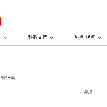
通
科教文产
热点·观点
提升行动
-
标准
+