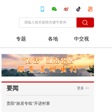
专题
各地
中交视
讯
要闻
更多 >>
贵阳“旅居专线”开进村寨