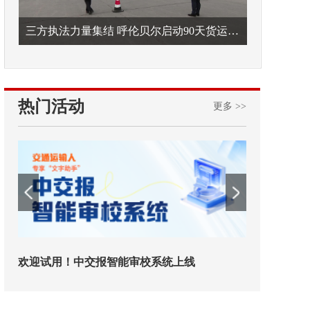
三方执法力量集结 呼伦贝尔启动90天货运车辆违法专项整治
热门活动
更多 >>
欢迎试用！中交报智能审校系统上线
铁路榜样