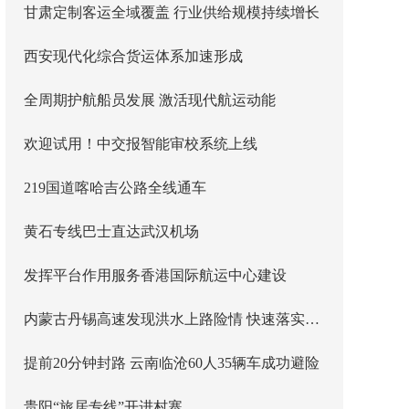
甘肃定制客运全域覆盖 行业供给规模持续增长
西安现代化综合货运体系加速形成
全周期护航船员发展 激活现代航运动能
欢迎试用！中交报智能审校系统上线
219国道喀哈吉公路全线通车
黄石专线巴士直达武汉机场
发挥平台作用服务香港国际航运中心建设
内蒙古丹锡高速发现洪水上路险情 快速落实主线封闭管控
提前20分钟封路 云南临沧60人35辆车成功避险
贵阳“旅居专线”开进村寨