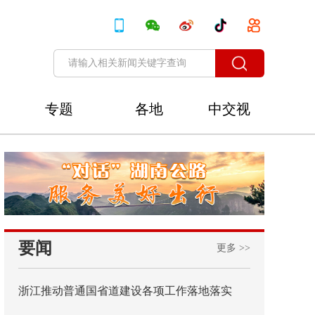
专题
各地
中交视
讯
要闻
更多 >>
浙江推动普通国省道建设各项工作落地落实