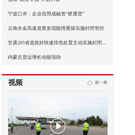
宁波口岸：企业信用成融资“硬通货”
云南永金高速巡查发现险情逐级实施封闭管控
甘肃205省道抓好快速排危处置主动实施封闭管控
内蒙古货运增长动能强劲
视频
换一换