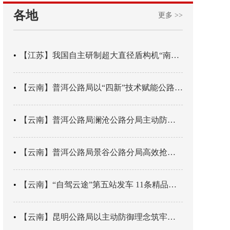
各地
更多 >>
【江苏】我国自主研制超大直径盾构机“南湖号”在常熟下线
【云南】普洱公路局以“四新”技术赋能公路养护
【云南】普洱公路局澜沧公路分局主动防御成功处置214国道山体崩塌险情
【云南】普洱公路局景谷公路分局高效抢通紧急送医村路
【云南】“自驾云途”第五站发车 11条精品线路串起全域风光
【云南】昆明公路局以主动防御理念筑牢汛期安全防线