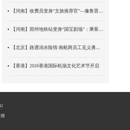
【河南】收费员变身“文旅推荐官”—豫鲁晋四地市交旅融合让游客一下高速就“入戏”
【河南】郑州地铁站变身“国宝剧场”：乘客刚出车厢，就“入戏”千年
【北京】路遇溺水险情 南航两员工见义勇为科学施救
【香港】2026香港国际机场文化艺术节开启
42
链接