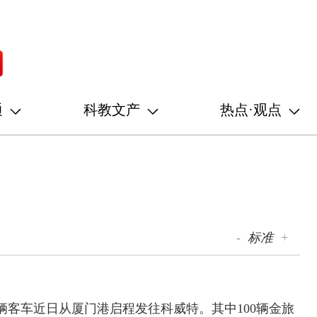
通
科教文产
热点·观点
-
标准
+
5辆客车近日从厦门港启程发往科威特。其中100辆金旅