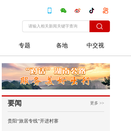
专题
各地
中交视
讯
要闻
更多 >>
贵阳“旅居专线”开进村寨