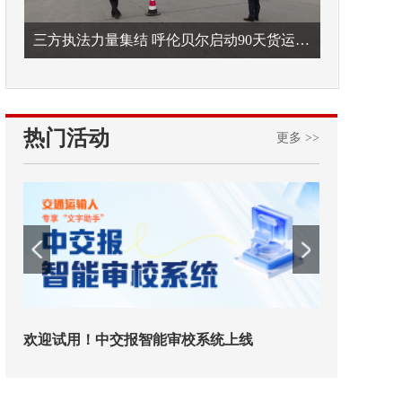
三方执法力量集结 呼伦贝尔启动90天货运车辆违法专项整治
热门活动
更多 >>
欢迎试用！中交报智能审校系统上线
铁路榜样