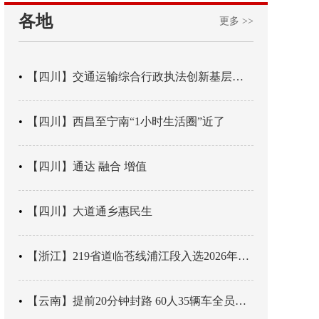
各地
更多 >>
【四川】交通运输综合行政执法创新基层辖区治理“4+3” 新模式
【四川】西昌至宁南“1小时生活圈”近了
【四川】通达 融合 增值
【四川】大道通乡惠民生
【浙江】219省道临苍线浦江段入选2026年度美丽公路项目展示交流活动名单
【云南】提前20分钟封路 60人35辆车全员平安