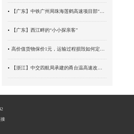
【广东】中铁广州局珠海莲鹤高速项目部“靶向施训”筑牢应急处置防线
【广东】西江畔的“小小探亲客”
高价值货物保价1元，运输过程损毁如何定责？
【浙江】中交四航局承建的甬台温高速改扩建工程台州南段TJ06标段恢复双向通行
42
链接