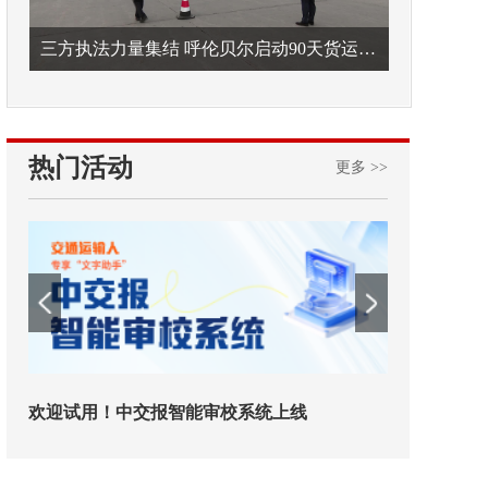
三方执法力量集结 呼伦贝尔启动90天货运车辆违法专项整治
热门活动
更多 >>
欢迎试用！中交报智能审校系统上线
铁路榜样