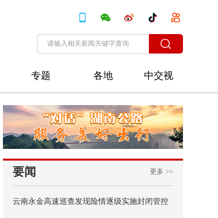
专题
各地
中交视
讯
要闻
更多 >>
云南永金高速巡查发现险情逐级实施封闭管控