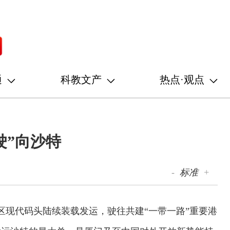
通
科教文产
热点·观点
驶”向沙特
-
标准
+
区现代码头陆续装载发运，驶往共建“一带一路”重要港