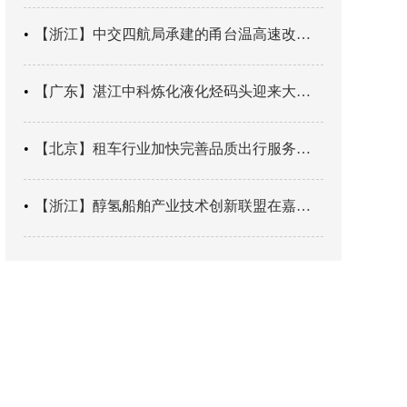
【浙江】中交四航局承建的甬台温高速改扩建工程台州南段TJ06标段恢复双向通行
【广东】湛江中科炼化液化烃码头迎来大型外贸液化气船首靠
【北京】租车行业加快完善品质出行服务网络
【浙江】醇氢船舶产业技术创新联盟在嘉兴成立