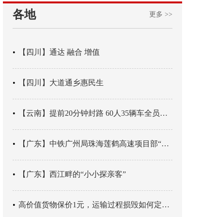
各地
更多 >>
【四川】通达 融合 增值
【四川】大道通乡惠民生
【云南】提前20分钟封路 60人35辆车全员平安
【广东】中铁广州局珠海莲鹤高速项目部“靶向施训”筑牢应急处置防线
【广东】西江畔的“小小探亲客”
高价值货物保价1元，运输过程损毁如何定责？