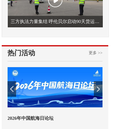
三方执法力量集结 呼伦贝尔启动90天货运车辆违法专项整治
热门活动
更多 >>
2026年中国航海日论坛
交通运输执法