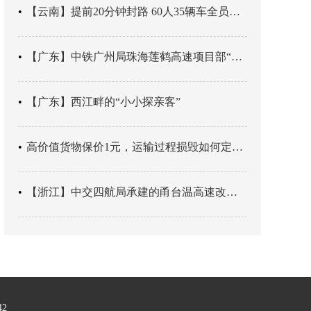
【云南】提前20分钟封路 60人35辆车全员平安
【广东】中铁广州局珠海莲鹤高速项目部“靶向施训”筑牢应急处置防线
【广东】西江畔的“小小探亲客”
高价值货物保价1元，运输过程损毁如何定责？
【浙江】中交四航局承建的甬台温高速改扩建工程台州南段TJ06标段恢复双向通行
42