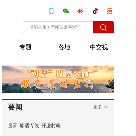
专题
各地
中交视
讯
要闻
更多 >>
贵阳“旅居专线”开进村寨