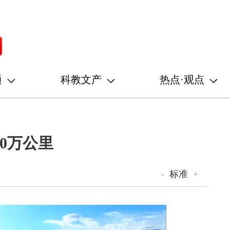
通
科教文产
热点·观点
0万公里
-
标准
+