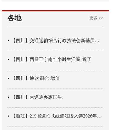
各地
更多 >>
【四川】交通运输综合行政执法创新基层辖区治理“4+3” 新模式
【四川】西昌至宁南“1小时生活圈”近了
【四川】通达 融合 增值
【四川】大道通乡惠民生
【浙江】219省道临苍线浦江段入选2026年度美丽公路项目展示交流活动名单