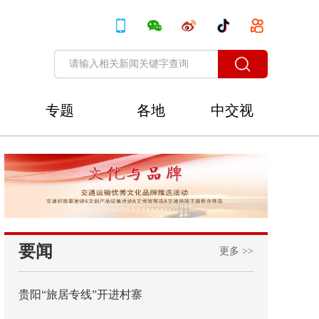
专题
各地
中交视
讯
要闻
更多 >>
贵阳“旅居专线”开进村寨