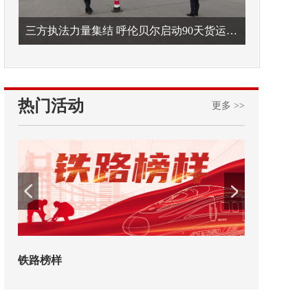
三方执法力量集结 呼伦贝尔启动90天货运车辆违法专项整治
热门活动
更多 >>
2026年中国航海日论坛
交通运输执法