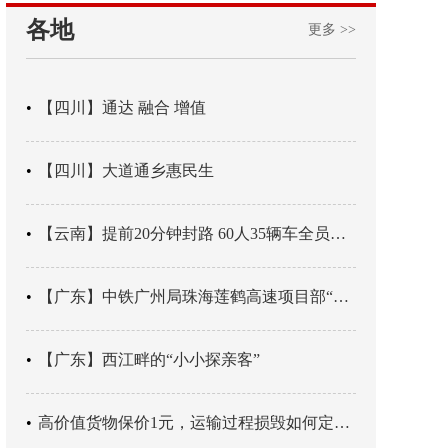
各地
更多 >>
【四川】通达 融合 增值
【四川】大道通乡惠民生
【云南】提前20分钟封路 60人35辆车全员平安
【广东】中铁广州局珠海莲鹤高速项目部“靶向施训”筑牢应急处置防线
【广东】西江畔的“小小探亲客”
高价值货物保价1元，运输过程损毁如何定责？