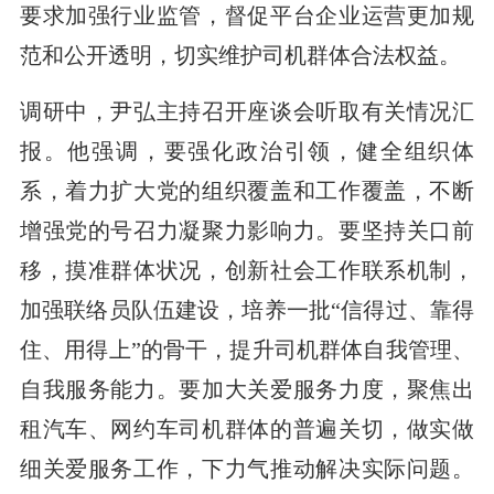
要求加强行业监管，督促平台企业运营更加规
范和公开透明，切实维护司机群体合法权益。
调研中，尹弘主持召开座谈会听取有关情况汇
报。他强调，要强化政治引领，健全组织体
系，着力扩大党的组织覆盖和工作覆盖，不断
增强党的号召力凝聚力影响力。要坚持关口前
移，摸准群体状况，创新社会工作联系机制，
加强联络员队伍建设，培养一批“信得过、靠得
住、用得上”的骨干，提升司机群体自我管理、
自我服务能力。要加大关爱服务力度，聚焦出
租汽车、网约车司机群体的普遍关切，做实做
细关爱服务工作，下力气推动解决实际问题。