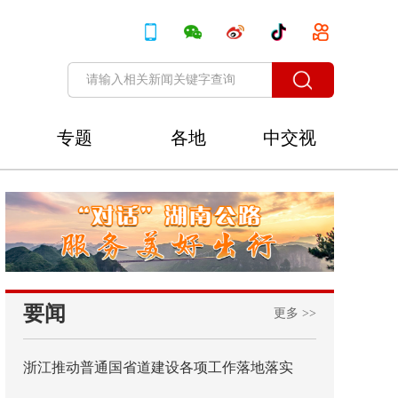
专题
各地
中交视
讯
要闻
更多 >>
浙江推动普通国省道建设各项工作落地落实