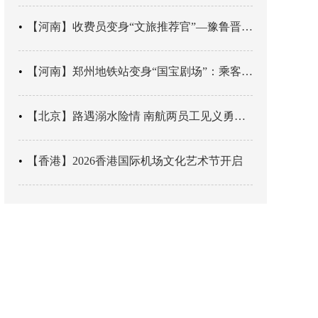
【河南】收费员变身“文旅推荐官”—豫鲁晋四地市交旅融合让游客一下高速就“入戏”
【河南】郑州地铁站变身“国宝剧场”：乘客刚出车厢，就“入戏”千年
【北京】路遇溺水险情 南航两员工见义勇为科学施救
【香港】2026香港国际机场文化艺术节开启