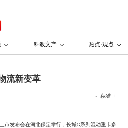
通
科教文产
热点·观点
物流新变革
-
标准
+
城重卡上市发布会在河北保定举行，长城G系列混动重卡多