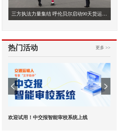
三方执法力量集结 呼伦贝尔启动90天货运车辆违法专项整治
热门活动
更多 >>
欢迎试用！中交报智能审校系统上线
铁路榜样