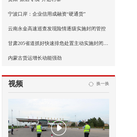
宁波口岸：企业信用成融资“硬通货”
云南永金高速巡查发现险情逐级实施封闭管控
甘肃205省道抓好快速排危处置主动实施封闭管控
内蒙古货运增长动能强劲
视频
换一换