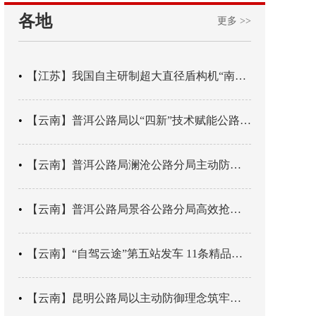
各地
更多 >>
【江苏】我国自主研制超大直径盾构机“南湖号”在常熟下线
【云南】普洱公路局以“四新”技术赋能公路养护
【云南】普洱公路局澜沧公路分局主动防御成功处置214国道山体崩塌险情
【云南】普洱公路局景谷公路分局高效抢通紧急送医村路
【云南】“自驾云途”第五站发车 11条精品线路串起全域风光
【云南】昆明公路局以主动防御理念筑牢汛期安全防线