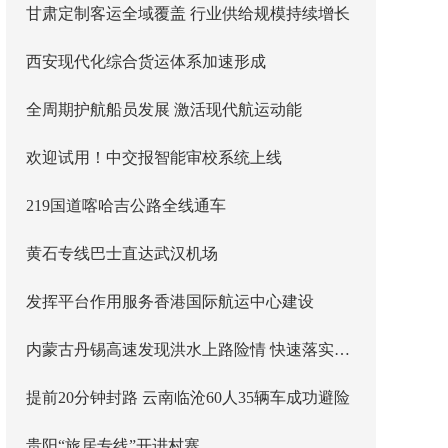
甘肃定制客运全域覆盖 行业供给规模持续增长
西安现代化综合货运体系加速形成
全周期护航船员发展 激活现代航运动能
欢迎试用！中交报智能审校系统上线
219国道喀哈吉公路全线通车
黄石专线巴士直达武汉机场
发挥平台作用服务香港国际航运中心建设
内蒙古丹锡高速发现洪水上路险情 快速落实主线封闭管控
提前20分钟封路 云南临沧60人35辆车成功避险
贵阳“旅居专线”开进村寨