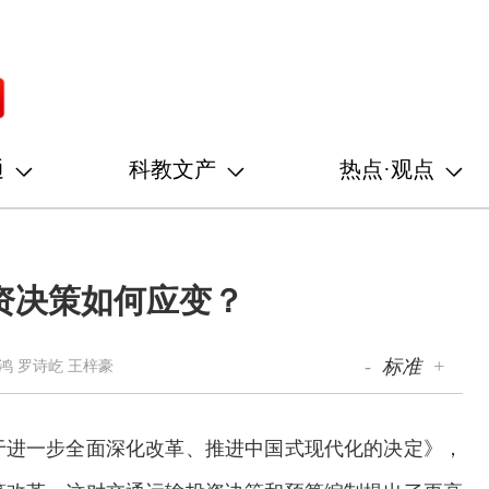
通
科教文产
热点·观点
资决策如何应变？
-
标准
+
鸿 罗诗屹 王梓豪
于进一步全面深化改革、推进中国式现代化的决定》，