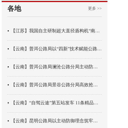
各地
更多 >>
【江苏】我国自主研制超大直径盾构机“南湖号”在常熟下线
【云南】普洱公路局以“四新”技术赋能公路养护
【云南】普洱公路局澜沧公路分局主动防御成功处置214国道山体崩塌险情
【云南】普洱公路局景谷公路分局高效抢通紧急送医村路
【云南】“自驾云途”第五站发车 11条精品线路串起全域风光
【云南】昆明公路局以主动防御理念筑牢汛期安全防线