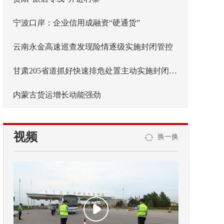
宁波口岸：企业信用成融资“硬通货”
云南永金高速巡查发现险情逐级实施封闭管控
甘肃205省道抓好快速排危处置主动实施封闭管控
内蒙古货运增长动能强劲
视频
换一换