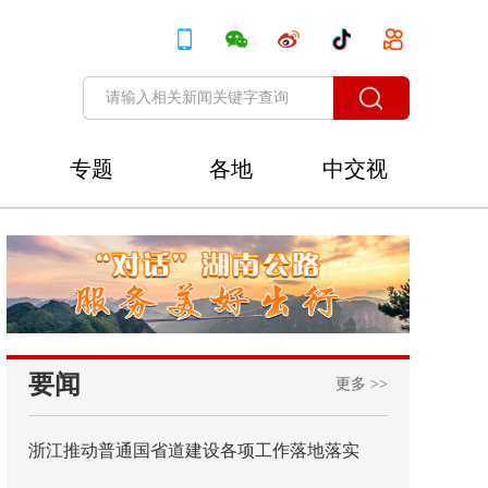
专题
各地
中交视
讯
要闻
更多 >>
浙江推动普通国省道建设各项工作落地落实