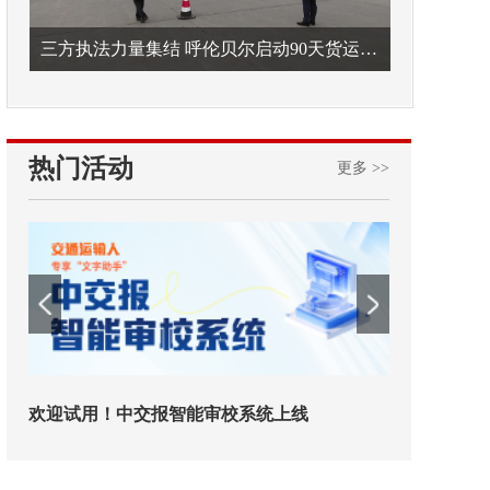
三方执法力量集结 呼伦贝尔启动90天货运车辆违法专项整治
热门活动
更多 >>
试用！中交报智能审校系统上线
铁路榜样