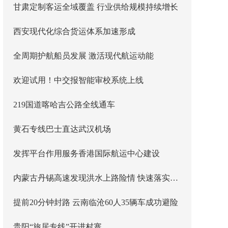
甘肃定制客运全域覆盖 行业供给规模持续增长
西安现代化综合货运体系加速形成
全周期护航船员发展 激活现代航运动能
欢迎试用！中交报智能审校系统上线
219国道喀哈吉公路全线通车
黄石专线巴士直达武汉机场
发挥平台作用服务香港国际航运中心建设
内蒙古丹锡高速发现洪水上路险情 快速落实主线封闭管控
提前20分钟封路 云南临沧60人35辆车成功避险
贵阳“旅居专线”开进村寨