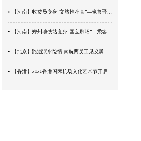
【河南】收费员变身“文旅推荐官”—豫鲁晋四地市交旅融合让游客一下高速就“入戏”
【河南】郑州地铁站变身“国宝剧场”：乘客刚出车厢，就“入戏”千年
【北京】路遇溺水险情 南航两员工见义勇为科学施救
【香港】2026香港国际机场文化艺术节开启