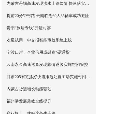
内蒙古丹锡高速发现洪水上路险情 快速落实主线封闭管控
提前20分钟封路 云南临沧60人35辆车成功避险
贵阳“旅居专线”开进村寨
欢迎试用！中交报智能审校系统上线
宁波口岸：企业信用成融资“硬通货”
云南永金高速巡查发现险情逐级实施封闭管控
甘肃205省道抓好快速排危处置主动实施封闭管控
内蒙古货运增长动能强劲
福州港发展质效全线提升
穿行坝上，建好这条生态路