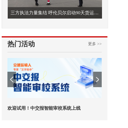
三方执法力量集结 呼伦贝尔启动90天货运车辆违法专项整治
热门活动
更多 >>
欢迎试用！中交报智能审校系统上线
铁路榜样