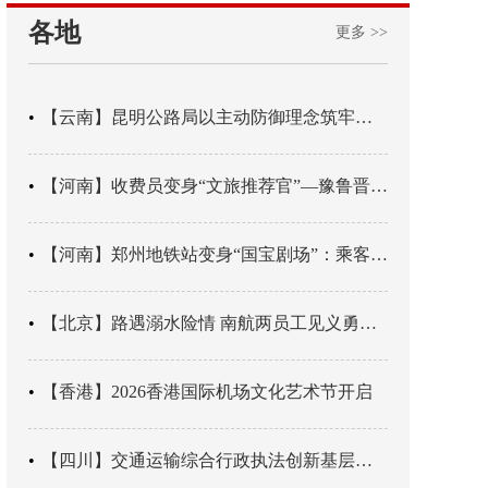
各地
更多 >>
【云南】昆明公路局以主动防御理念筑牢汛期安全防线
【河南】收费员变身“文旅推荐官”—豫鲁晋四地市交旅融合让游客一下高速就“入戏”
【河南】郑州地铁站变身“国宝剧场”：乘客刚出车厢，就“入戏”千年
【北京】路遇溺水险情 南航两员工见义勇为科学施救
【香港】2026香港国际机场文化艺术节开启
【四川】交通运输综合行政执法创新基层辖区治理“4+3” 新模式