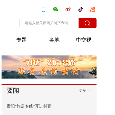
专题
各地
中交视
讯
要闻
更多 >>
贵阳“旅居专线”开进村寨