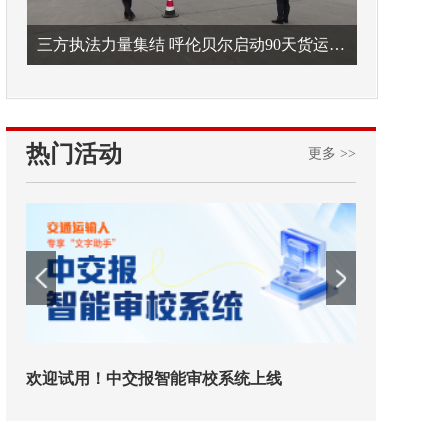
三方执法力量集结 呼伦贝尔启动90天货运车辆违法专项整治
热门活动
更多 >>
欢迎试用！中交报智能审校系统上线
铁路榜样