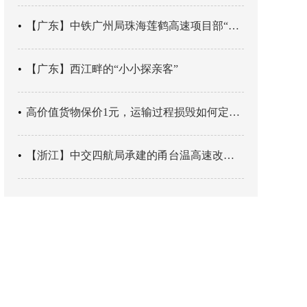
【广东】中铁广州局珠海莲鹤高速项目部“靶向施训”筑牢应急处置防线
【广东】西江畔的“小小探亲客”
高价值货物保价1元，运输过程损毁如何定责？
【浙江】中交四航局承建的甬台温高速改扩建工程台州南段TJ06标段恢复双向通行