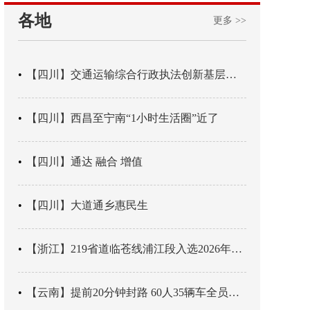
各地
更多 >>
【四川】交通运输综合行政执法创新基层辖区治理“4+3” 新模式
【四川】西昌至宁南“1小时生活圈”近了
【四川】通达 融合 增值
【四川】大道通乡惠民生
【浙江】219省道临苍线浦江段入选2026年度美丽公路项目展示交流活动名单
【云南】提前20分钟封路 60人35辆车全员平安