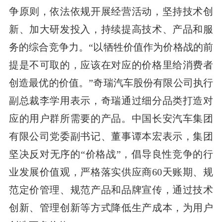
争原则，依法依规开展经营活动，坚持技术创
新、加大研发投入，持续提高技术、产品和服
务的综合竞争力。“以牺牲价值作为价格战的前
提是不可取的，应该在对应的价格里给消费者
创造最优的价值。”奇瑞汽车股份有限公司执行
副总裁李学用表示，奇瑞通过细分品类打造对
应的用户群所需要的产品。中国长安汽车集团
有限公司党委副书记、董事谭本宏表示，集团
坚决反对无序的“价格战”，倡导良性竞争的行
业发展价值观，严格落实供应商60天账期、规
范定价管理、规范产品和品牌宣传，通过技术
创新、管理创新等方式降低生产成本，为用户