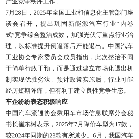
产业竞争秩序工作。
7月28日，2025年全国工业和信息化主管部门座
谈会召开，提出巩固新能源汽车行业“内卷
式”竞争综合整治成效，加强光伏等重点行业治
理，以标准提升倒逼落后产能退出。中国汽车
工业协会专家委员会成员指出，此次整治不同
于简单行政干预，而是通过建立市场化退出机
制实现优胜劣汰。预计政策实施后，行业可能
经历短期阵痛，但有利于建立良性竞争生态。
车企纷纷表态积极响应
中国汽车流通协会乘用车市场信息联席分会秘
书长崔东树表示，2025年7月降价车型为17款，
较2024年同期的23款有所减少。6月，我国汽车