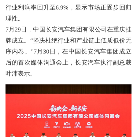
行业利润率回升至6.9%，显示市场正逐步回归
理性。
7月29日，中国长安汽车集团有限公司在重庆挂
牌成立。“坚决杜绝行业和产业链上低质低价无
序内卷。”7月30日，在中国长安汽车集团成立
后的首次媒体沟通会上，长安汽车执行副总裁
叶沛表示。