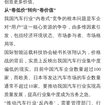
创造更多价值。
从“卷低价”转向“卷价值”
我国汽车行业“内卷式”竞争的根本问题是车企
对“用户”这一核心资源的争夺，由多维因素引
发，包括经济环境状态、市场参与者、市场格
局等。
国际智能运载科技协会秘书长张翔认为，价格
战的背后，实质上反映出我国汽车行业集中度
偏低的现实。目前中国汽车企业数量超过100
家，而欧美、日本等发达汽车市场的车企数量
通常不超过10家。要推动我国汽车行业实现高
质量发展，提高行业集中度成为当务之急。
“推动汽车行业‘反内卷’，需要管理部门、行