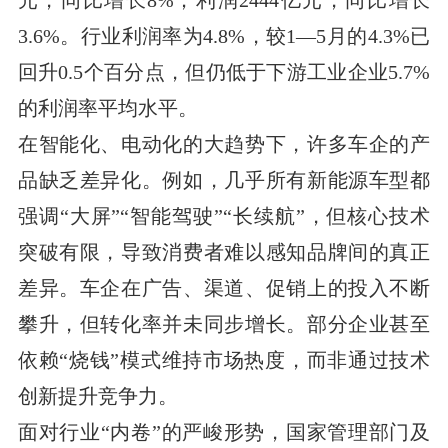
3.6%。行业利润率为4.8%，较1—5月的4.3%已
回升0.5个百分点，但仍低于下游工业企业5.7%
的利润率平均水平。
在智能化、电动化的大趋势下，许多车企的产
品缺乏差异化。例如，几乎所有新能源车型都
强调“大屏”“智能驾驶”“长续航”，但核心技术
突破有限，导致消费者难以感知品牌间的真正
差异。车企在广告、渠道、促销上的投入不断
攀升，但转化率并未同步增长。部分企业甚至
依赖“烧钱”模式维持市场热度，而非通过技术
创新提升竞争力。
面对行业“内卷”的严峻形势，国家管理部门及