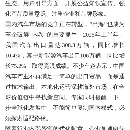
生态。用户引导方面，开展公益知识宣传、强
化产品质量意识、注重企业和品牌形象。
国内汽车市场的竞争正在转型，“出海”也成为
车企破解“内卷”的重要抓手。2025年上半年，
我国汽车出口量达308.3万辆，同比增长
10.4%，其中新能源汽车出口106万辆，同比增
长75.2%，取得亮眼成绩。不少车企表示，中国
汽车产业不再满足于简单的出口贸易，而是通
过技术输出、本地化运营深耕海外市场，在全
球价值链中寻找新空间。专家同时提醒，下一
步全球化发展中，不能简单复制国内模式，必
须探索适配路径。
随着行业内部资源的优化配置、企业加速向头