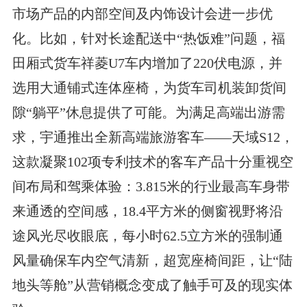
市场产品的内部空间及内饰设计会进一步优
化。比如，针对长途配送中“热饭难”问题，福
田厢式货车祥菱U7车内增加了220伏电源，并
选用大通铺式连体座椅，为货车司机装卸货间
隙“躺平”休息提供了可能。为满足高端出游需
求，宇通推出全新高端旅游客车——天域S12，
这款凝聚102项专利技术的客车产品十分重视空
间布局和驾乘体验：3.815米的行业最高车身带
来通透的空间感，18.4平方米的侧窗视野将沿
途风光尽收眼底，每小时62.5立方米的强制通
风量确保车内空气清新，超宽座椅间距，让“陆
地头等舱”从营销概念变成了触手可及的现实体