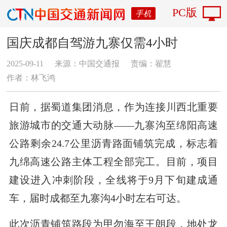
PC版
手机
国庆成都自驾游九寨仅需4小时
2025-09-11
来源：中国交通报
责编：翟慧
作者：林飞鸿
日前，据蜀道集团消息，作为连接川西北重要
旅游城市的交通大动脉——九寨沟至绵阳高速
公路剩余24.7公里沥青路面铺筑完成，标志着
九绵高速公路主体工程全部完工。目前，项目
建设进入冲刺阶段，全线将于9月下旬建成通
车，届时成都至九寨沟4小时左右可达。
此次沥青铺筑路段为甲勿海至王朗段，地处龙