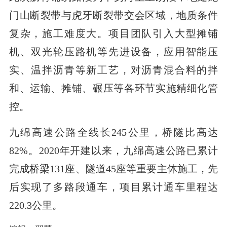
门山断裂带与虎牙断裂带交会区域，地质条件
复杂，施工难度大。项目团队引入大型摊铺
机、双光轮压路机等先进设备，应用智能压
实、温拌沥青等新工艺，对沥青混合料的拌
和、运输、摊铺、碾压等各环节实施精细化管
控。
九绵高速公路全线长245公里，桥隧比高达
82%。2020年开建以来，九绵高速公路已累计
完成桥梁131座、隧道45座等重要主体施工，先
后实现了多路段通车，项目累计通车里程达
220.3公里。