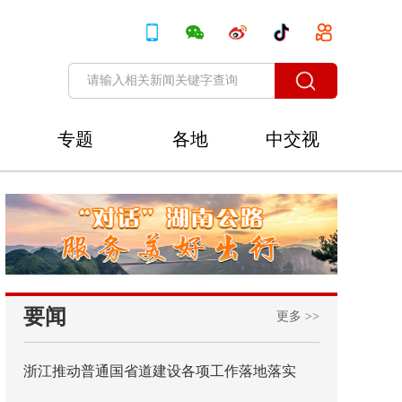
专题
各地
中交视
讯
要闻
更多 >>
浙江推动普通国省道建设各项工作落地落实