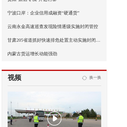
宁波口岸：企业信用成融资“硬通货”
云南永金高速巡查发现险情逐级实施封闭管控
甘肃205省道抓好快速排危处置主动实施封闭管控
内蒙古货运增长动能强劲
视频
换一换