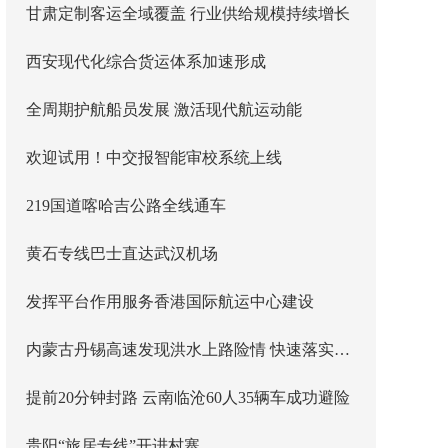
甘肃定制客运全域覆盖 行业供给规模持续增长
西安现代化综合货运体系加速形成
全周期护航船员发展 激活现代航运动能
欢迎试用！中交报智能审校系统上线
219国道喀哈吉公路全线通车
黄石专线巴士直达武汉机场
发挥平台作用服务香港国际航运中心建设
内蒙古丹锡高速发现洪水上路险情 快速落实主线封闭管控
提前20分钟封路 云南临沧60人35辆车成功避险
贵阳“旅居专线”开进村寨