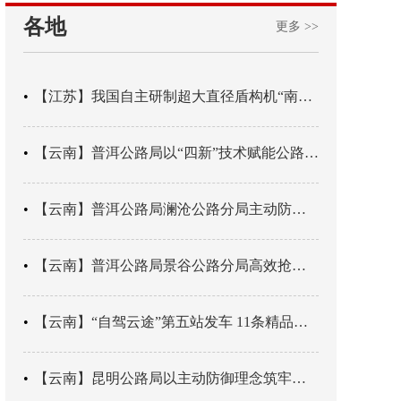
各地
更多 >>
【江苏】我国自主研制超大直径盾构机“南湖号”在常熟下线
【云南】普洱公路局以“四新”技术赋能公路养护
【云南】普洱公路局澜沧公路分局主动防御成功处置214国道山体崩塌险情
【云南】普洱公路局景谷公路分局高效抢通紧急送医村路
【云南】“自驾云途”第五站发车 11条精品线路串起全域风光
【云南】昆明公路局以主动防御理念筑牢汛期安全防线