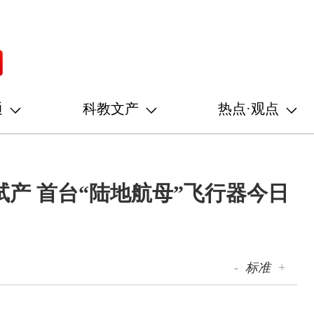
通
科教文产
热点·观点
产 首台“陆地航母”飞行器今日
-
标准
+