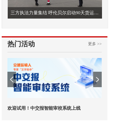
三方执法力量集结 呼伦贝尔启动90天货运车辆违法专项整治
热门活动
更多 >>
欢迎试用！中交报智能审校系统上线
铁路榜样