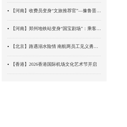
【河南】收费员变身“文旅推荐官”—豫鲁晋四地市交旅融合让游客一下高速就“入戏”
【河南】郑州地铁站变身“国宝剧场”：乘客刚出车厢，就“入戏”千年
【北京】路遇溺水险情 南航两员工见义勇为科学施救
【香港】2026香港国际机场文化艺术节开启