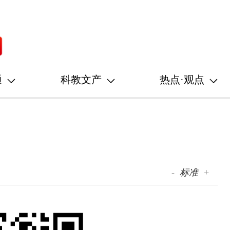
通
科教文产
热点·观点
-
标准
+