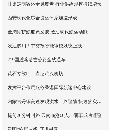
甘肃定制客运全域覆盖 行业供给规模持续增长
西安现代化综合货运体系加速形成
全周期护航船员发展 激活现代航运动能
欢迎试用！中交报智能审校系统上线
219国道喀哈吉公路全线通车
黄石专线巴士直达武汉机场
发挥平台作用服务香港国际航运中心建设
内蒙古丹锡高速发现洪水上路险情 快速落实主线封闭管控
提前20分钟封路 云南临沧60人35辆车成功避险
贵阳“旅居专线”开进村寨