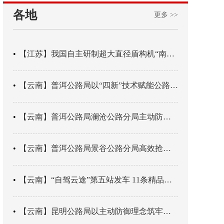
各地
更多 >>
【江苏】我国自主研制超大直径盾构机“南湖号”在常熟下线
【云南】普洱公路局以“四新”技术赋能公路养护
【云南】普洱公路局澜沧公路分局主动防御成功处置214国道山体崩塌险情
【云南】普洱公路局景谷公路分局高效抢通紧急送医村路
【云南】“自驾云途”第五站发车 11条精品线路串起全域风光
【云南】昆明公路局以主动防御理念筑牢汛期安全防线