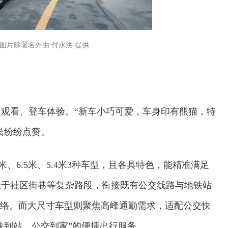
图片除署名外由 付永洪 提供
观看、登车体验。“新车小巧可爱，车身印有熊猫，特
民纷纷点赞。
5米、6.5米、5.4米3种车型，且各具特色，能精准满足
梭于社区街巷等复杂路段，衔接既有公交线路与地铁站
欢迎试用！中交报智能审校系统上线
网络。而大尺寸车型则聚焦高峰通勤需求，适配公交快
铁到站、公交到家”的便捷出行服务。