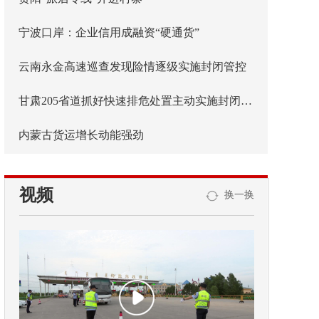
宁波口岸：企业信用成融资“硬通货”
云南永金高速巡查发现险情逐级实施封闭管控
甘肃205省道抓好快速排危处置主动实施封闭管控
内蒙古货运增长动能强劲
视频
换一换