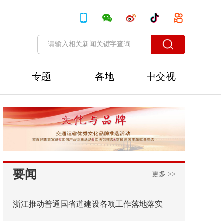
专题
各地
中交视
讯
要闻
更多 >>
浙江推动普通国省道建设各项工作落地落实