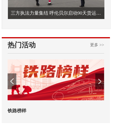
三方执法力量集结 呼伦贝尔启动90天货运车辆违法专项整治
热门活动
更多 >>
铁路榜样
2026年中