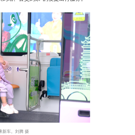
乘新车。刘腾 摄