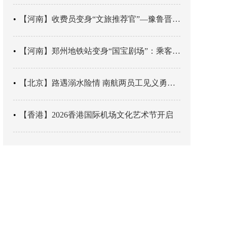
【河南】收费员变身“文旅推荐官”—豫鲁晋四地市交旅融合让游客一下高速就“入戏”
【河南】郑州地铁站变身“国宝剧场”：乘客刚出车厢，就“入戏”千年
【北京】路遇溺水险情 南航两员工见义勇为科学施救
【香港】2026香港国际机场文化艺术节开启