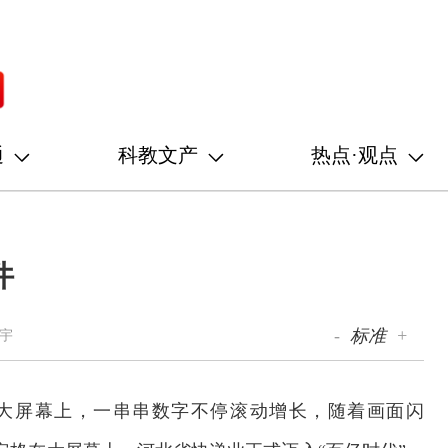
通
科教文产
热点·观点
件
-
标准
+
宇
大屏幕上，一串串数字不停滚动增长，随着画面闪