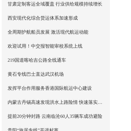
甘肃定制客运全域覆盖 行业供给规模持续增长
西安现代化综合货运体系加速形成
全周期护航船员发展 激活现代航运动能
欢迎试用！中交报智能审校系统上线
219国道喀哈吉公路全线通车
黄石专线巴士直达武汉机场
发挥平台作用服务香港国际航运中心建设
内蒙古丹锡高速发现洪水上路险情 快速落实主线封闭管控
提前20分钟封路 云南临沧60人35辆车成功避险
贵阳“旅居专线”开进村寨