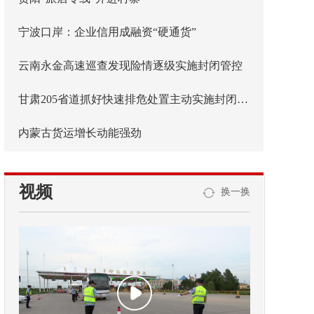
宁波口岸：企业信用成融资“硬通货”
云南永金高速巡查发现险情逐级实施封闭管控
甘肃205省道抓好快速排危处置主动实施封闭管控
内蒙古货运增长动能强劲
视频
换一换