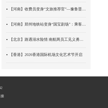
【河南】收费员变身“文旅推荐官”—豫鲁晋四地市交旅融合让游客一下高速就“入戏”
【河南】郑州地铁站变身“国宝剧场”：乘客刚出车厢，就“入戏”千年
【北京】路遇溺水险情 南航两员工见义勇为科学施救
【香港】2026香港国际机场文化艺术节开启
42
链接