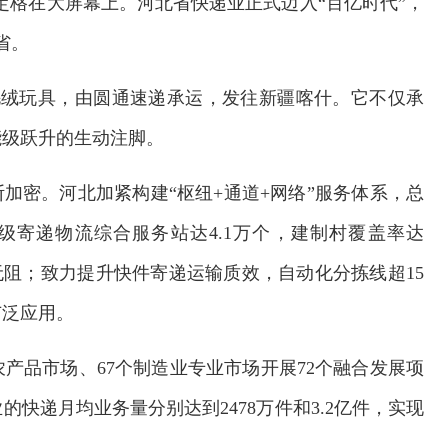
件”定格在大屏幕上。河北省快递业正式迈入“百亿时代”，
省。
毛绒玩具，由圆通速递承运，发往新疆喀什。它不仅承
能级跃升的生动注脚。
加密。河北加紧构建“枢纽+通道+网络”服务体系，总
村级寄递物流综合服务站达4.1万个，建制村覆盖率达
无阻；致力提升快件寄递运输质效，自动化分拣线超15
广泛应用。
产品市场、67个制造业专业市场开展72个融合发展项
快递月均业务量分别达到2478万件和3.2亿件，实现