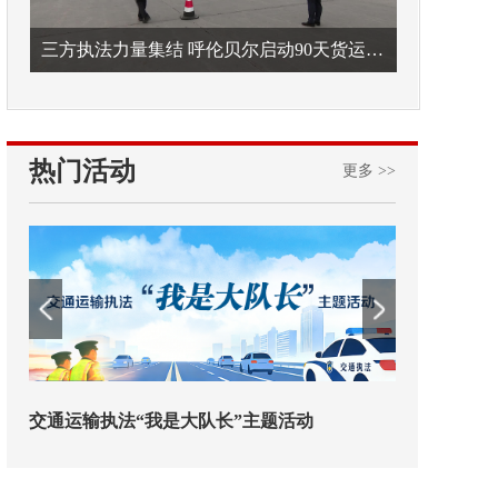
三方执法力量集结 呼伦贝尔启动90天货运车辆违法专项整治
热门活动
更多 >>
欢迎试用！中交报智能审校系统上线
铁路榜样