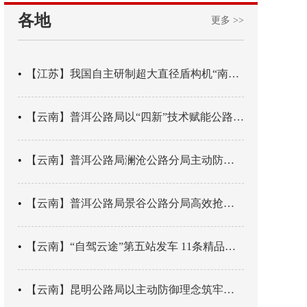
各地
更多 >>
【江苏】我国自主研制超大直径盾构机“南湖号”在常熟下线
【云南】普洱公路局以“四新”技术赋能公路养护
【云南】普洱公路局澜沧公路分局主动防御成功处置214国道山体崩塌险情
【云南】普洱公路局景谷公路分局高效抢通紧急送医村路
【云南】“自驾云途”第五站发车 11条精品线路串起全域风光
【云南】昆明公路局以主动防御理念筑牢汛期安全防线