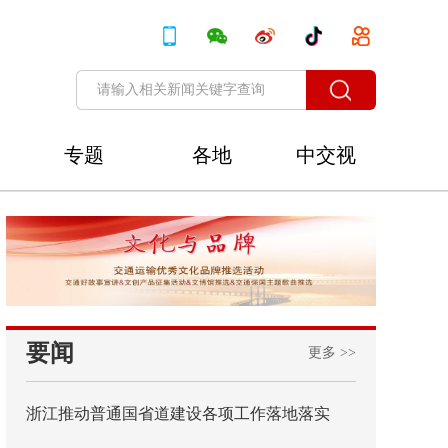
专题
各地
中交视
讯
要闻
更多 >>
浙江推动普通国省道建设各项工作落地落实