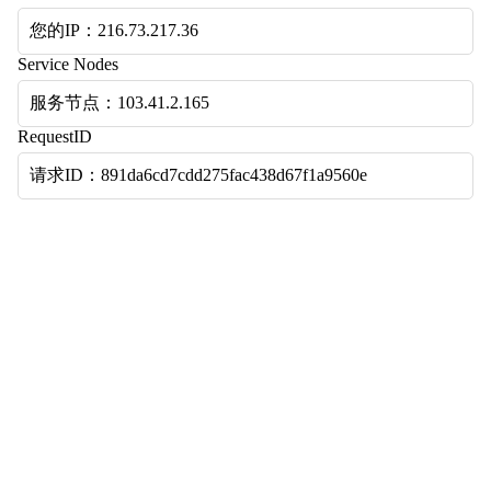
您的IP：216.73.217.36
Service Nodes
服务节点：103.41.2.165
RequestID
请求ID：891da6cd7cdd275fac438d67f1a9560e