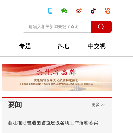
专题
各地
中交视
讯
要闻
更多 >>
浙江推动普通国省道建设各项工作落地落实