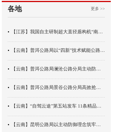
各地
更多 >>
【江苏】我国自主研制超大直径盾构机“南湖号”在常熟下线
【云南】普洱公路局以“四新”技术赋能公路养护
【云南】普洱公路局澜沧公路分局主动防御成功处置214国道山体崩塌险情
【云南】普洱公路局景谷公路分局高效抢通紧急送医村路
【云南】“自驾云途”第五站发车 11条精品线路串起全域风光
【云南】昆明公路局以主动防御理念筑牢汛期安全防线