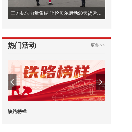
三方执法力量集结 呼伦贝尔启动90天货运车辆违法专项整治
热门活动
更多 >>
2026年中国航海日论坛
交通运输执法