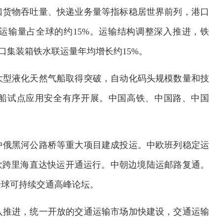
口货物吞吐量、快递业务量等指标稳居世界前列，港口
运输量占全球的约15%。运输结构调整深入推进，铁
港口集装箱铁水联运量年均增长约15%。
大型液化天然气船取得突破，自动化码头规模数量和技
船试点应用安全有序开展。中国高铁、中国路、中国
中俄黑河公路桥等重大项目建成投运。中欧班列稳定运
欧跨里海直达快运开通运行。中朝边境陆运邮路复通。
全球可持续交通高峰论坛。
校系统上线
铁路榜样
入推进，统一开放的交通运输市场加快建设，交通运输