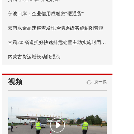
宁波口岸：企业信用成融资“硬通货”
云南永金高速巡查发现险情逐级实施封闭管控
甘肃205省道抓好快速排危处置主动实施封闭管控
内蒙古货运增长动能强劲
视频
换一换