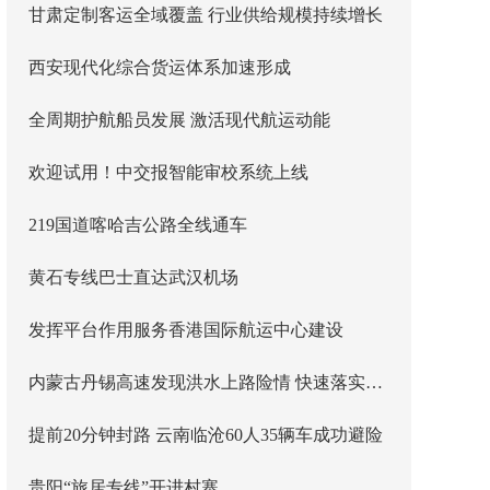
甘肃定制客运全域覆盖 行业供给规模持续增长
西安现代化综合货运体系加速形成
全周期护航船员发展 激活现代航运动能
欢迎试用！中交报智能审校系统上线
219国道喀哈吉公路全线通车
黄石专线巴士直达武汉机场
发挥平台作用服务香港国际航运中心建设
内蒙古丹锡高速发现洪水上路险情 快速落实主线封闭管控
提前20分钟封路 云南临沧60人35辆车成功避险
贵阳“旅居专线”开进村寨