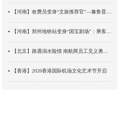
【河南】收费员变身“文旅推荐官”—豫鲁晋四地市交旅融合让游客一下高速就“入戏”
【河南】郑州地铁站变身“国宝剧场”：乘客刚出车厢，就“入戏”千年
【北京】路遇溺水险情 南航两员工见义勇为科学施救
【香港】2026香港国际机场文化艺术节开启