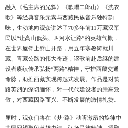
融入《毛主席的光辉》《歌唱二郎山》《洗衣
歌》等经典音乐元素与西藏民族音乐独特韵
味，生动地向观众讲述了70多年前11万藏汉军
民以“让高山低头、叫河水让路”的英雄气概，
在世界屋脊上劈山开路，用五年寒暑铸就川
藏、青藏公路的伟大奇迹，讴歌前赴后继的建
设者赓续传承弘扬“两路”精神，守护西藏交通
命脉，助推西藏实现跨越式发展。作品是对筑
路英烈的深切缅怀，对一代代建设者的崇高致
敬，对西藏因路而兴、不断发展的激情礼赞。
届时，观众们将在《梦·路》动听激昂的旋律中