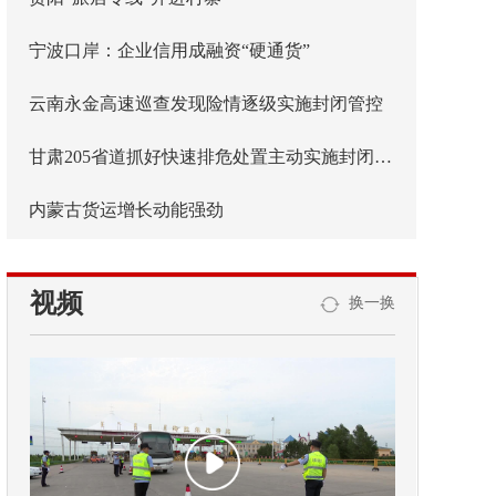
宁波口岸：企业信用成融资“硬通货”
云南永金高速巡查发现险情逐级实施封闭管控
甘肃205省道抓好快速排危处置主动实施封闭管控
内蒙古货运增长动能强劲
视频
换一换