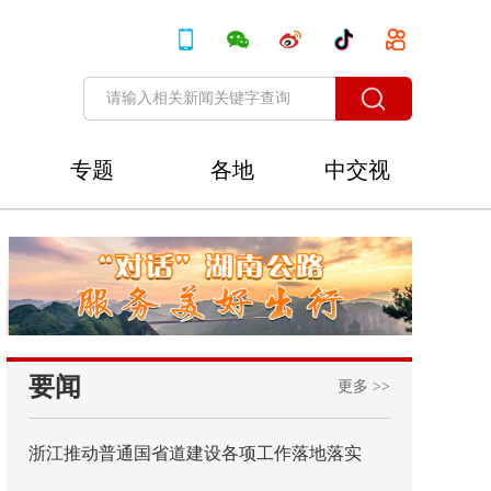
专题
各地
中交视
讯
要闻
更多 >>
浙江推动普通国省道建设各项工作落地落实