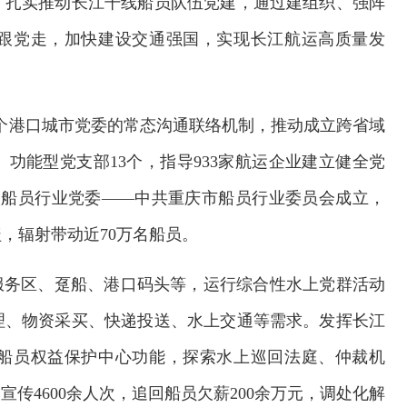
，扎实推动长江干线船员队伍党建，通过建组织、强阵
跟党走，加快建设交通强国，实现长江航运高质量发
6个港口城市党委的常态沟通联络机制，推动成立跨省域
功能型党支部13个，指导933家航运企业建立健全党
）级船员行业党委——中共重庆市船员行业委员会成立，
，辐射带动近70万名船员。
服务区、趸船、港口码头等，运行综合性水上党群活动
理、物资采买、快递投送、水上交通等需求。发挥长江
、船员权益保护中心功能，探索水上巡回法庭、仲裁机
传4600余人次，追回船员欠薪200余万元，调处化解