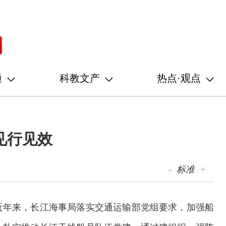
通
科教文产
热点·观点
见行见效
-
标准
+
近年来，长江海事局落实交通运输部党组要求，加强船