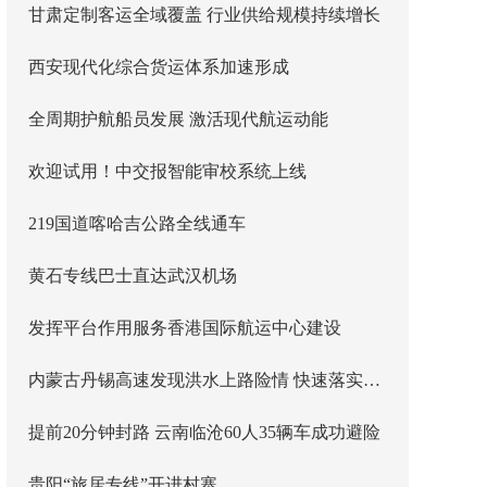
甘肃定制客运全域覆盖 行业供给规模持续增长
西安现代化综合货运体系加速形成
全周期护航船员发展 激活现代航运动能
欢迎试用！中交报智能审校系统上线
219国道喀哈吉公路全线通车
黄石专线巴士直达武汉机场
发挥平台作用服务香港国际航运中心建设
内蒙古丹锡高速发现洪水上路险情 快速落实主线封闭管控
提前20分钟封路 云南临沧60人35辆车成功避险
贵阳“旅居专线”开进村寨