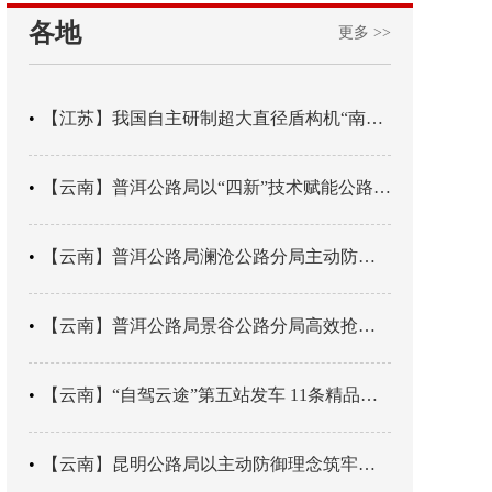
各地
更多 >>
【江苏】我国自主研制超大直径盾构机“南湖号”在常熟下线
【云南】普洱公路局以“四新”技术赋能公路养护
【云南】普洱公路局澜沧公路分局主动防御成功处置214国道山体崩塌险情
【云南】普洱公路局景谷公路分局高效抢通紧急送医村路
【云南】“自驾云途”第五站发车 11条精品线路串起全域风光
【云南】昆明公路局以主动防御理念筑牢汛期安全防线