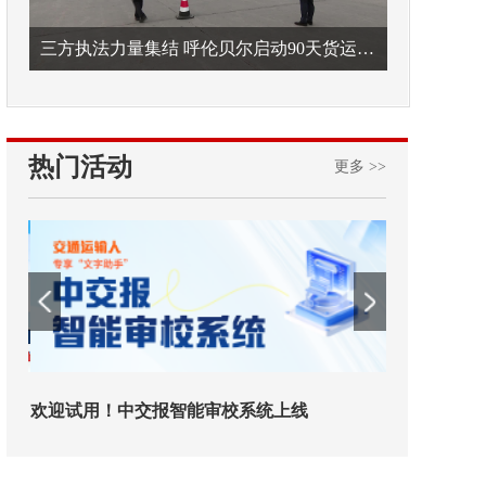
三方执法力量集结 呼伦贝尔启动90天货运车辆违法专项整治
热门活动
更多 >>
欢迎试用！中交报智能审校系统上线
铁路榜样