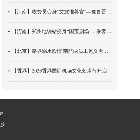
【河南】收费员变身“文旅推荐官”—豫鲁晋四地市交旅融合让游客一下高速就“入戏”
【河南】郑州地铁站变身“国宝剧场”：乘客刚出车厢，就“入戏”千年
【北京】路遇溺水险情 南航两员工见义勇为科学施救
【香港】2026香港国际机场文化艺术节开启
42
链接