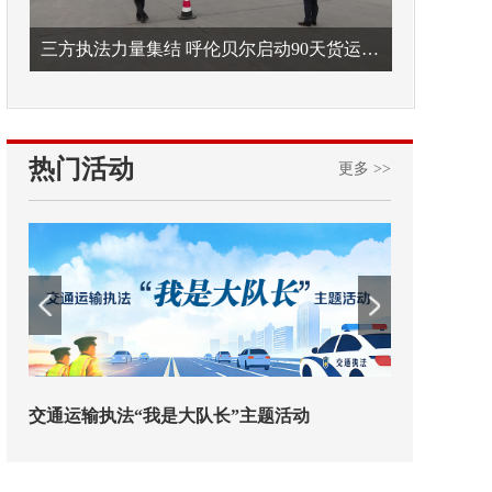
三方执法力量集结 呼伦贝尔启动90天货运车辆违法专项整治
热门活动
更多 >>
动
欢迎试用！中交报智能审校系统上线
铁路