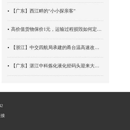
【广东】西江畔的“小小探亲客”
高价值货物保价1元，运输过程损毁如何定责？
【浙江】中交四航局承建的甬台温高速改扩建工程台州南段TJ06标段恢复双向通行
【广东】湛江中科炼化液化烃码头迎来大型外贸液化气船首靠
42
链接