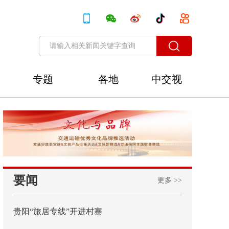
专题
各地
中交视
讯
要闻
更多 >>
贵阳“旅居专线”开进村寨