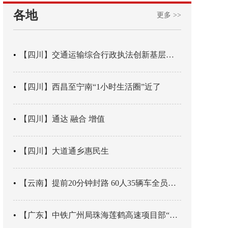
各地
更多 >>
【四川】交通运输综合行政执法创新基层辖区治理“4+3” 新模式
【四川】西昌至宁南“1小时生活圈”近了
【四川】通达 融合 增值
【四川】大道通乡惠民生
【云南】提前20分钟封路 60人35辆车全员平安
【广东】中铁广州局珠海莲鹤高速项目部“靶向施训”筑牢应急处置防线