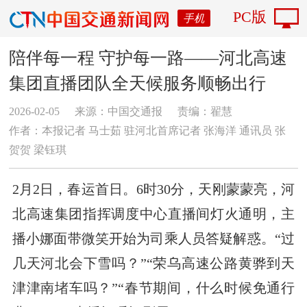
PC版
手机
陪伴每一程 守护每一路——河北高速
集团直播团队全天候服务顺畅出行
2026-02-05
来源：中国交通报
责编：翟慧
作者：本报记者 马士茹 驻河北首席记者 张海洋 通讯员 张
贺贺 梁钰琪
2月2日，春运首日。6时30分，天刚蒙蒙亮，河
北高速集团指挥调度中心直播间灯火通明，主
播小娜面带微笑开始为司乘人员答疑解惑。“过
几天河北会下雪吗？”“荣乌高速公路黄骅到天
津津南堵车吗？”“春节期间，什么时候免通行