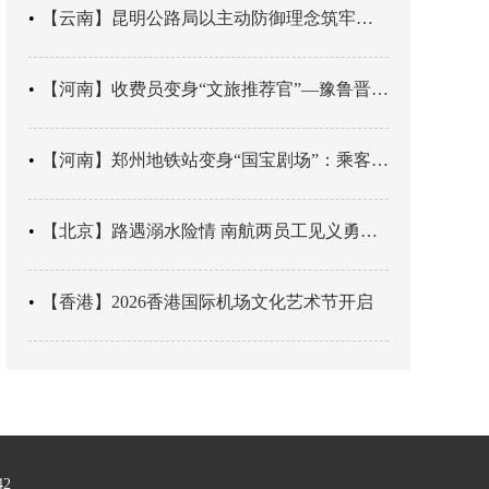
【云南】昆明公路局以主动防御理念筑牢汛期安全防线
【河南】收费员变身“文旅推荐官”—豫鲁晋四地市交旅融合让游客一下高速就“入戏”
【河南】郑州地铁站变身“国宝剧场”：乘客刚出车厢，就“入戏”千年
【北京】路遇溺水险情 南航两员工见义勇为科学施救
【香港】2026香港国际机场文化艺术节开启
42