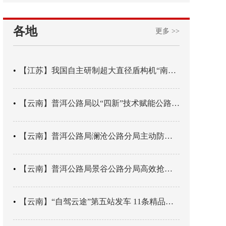
各地
更多 >>
【江苏】我国自主研制超大直径盾构机“南湖号”在常熟下线
【云南】普洱公路局以“四新”技术赋能公路养护
【云南】普洱公路局澜沧公路分局主动防御成功处置214国道山体崩塌险情
【云南】普洱公路局景谷公路分局高效抢通紧急送医村路
【云南】“自驾云途”第五站发车 11条精品线路串起全域风光