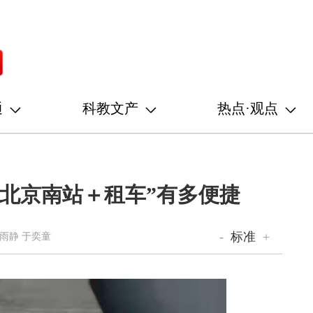
通
科教文产
热点·观点
“北京南站＋租车”有多便捷
-
标准
+
雨静 于奕童