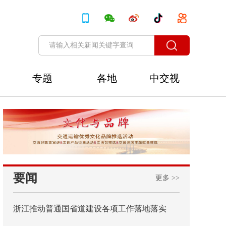
专题
各地
中交视
讯
要闻
更多 >>
浙江推动普通国省道建设各项工作落地落实