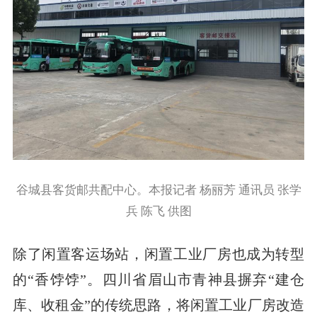
谷城县客货邮共配中心。本报记者 杨丽芳 通讯员 张学
兵 陈飞 供图
除了闲置客运场站，闲置工业厂房也成为转型
的“香饽饽”。四川省眉山市青神县摒弃“建仓
库、收租金”的传统思路，将闲置工业厂房改造