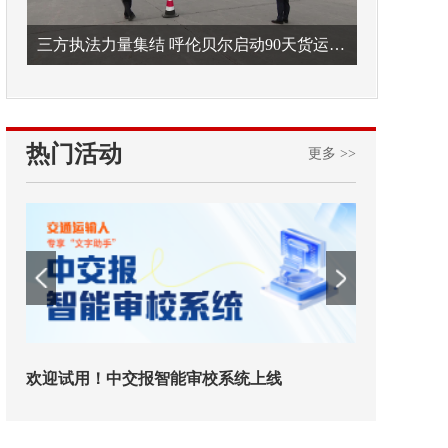
三方执法力量集结 呼伦贝尔启动90天货运车辆违法专项整治
热门活动
更多 >>
欢迎试用！中交报智能审校系统上线
铁路榜样