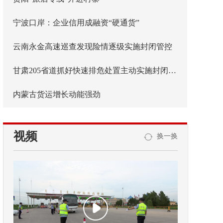
宁波口岸：企业信用成融资“硬通货”
云南永金高速巡查发现险情逐级实施封闭管控
甘肃205省道抓好快速排危处置主动实施封闭管控
内蒙古货运增长动能强劲
视频
换一换