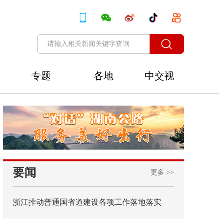
专题
各地
中交视
讯
要闻
更多 >>
浙江推动普通国省道建设各项工作落地落实