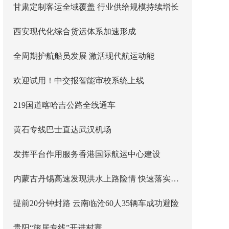
甘肃定制客运全域覆盖 行业供给规模持续增长
西安现代化综合货运体系加速形成
全周期护航船员发展 激活现代航运动能
欢迎试用！中交报智能审校系统上线
219国道喀哈吉公路全线通车
黄石专线巴士直达武汉机场
发挥平台作用服务香港国际航运中心建设
内蒙古丹锡高速发现洪水上路险情 快速落实主线封闭管控
提前20分钟封路 云南临沧60人35辆车成功避险
贵阳“旅居专线”开进村寨