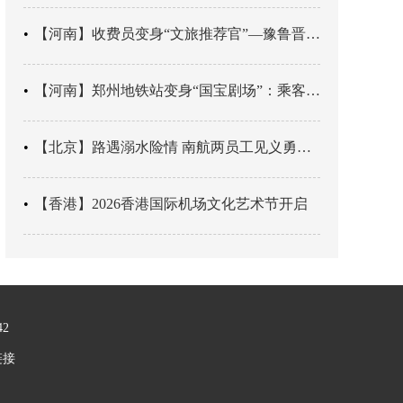
【河南】收费员变身“文旅推荐官”—豫鲁晋四地市交旅融合让游客一下高速就“入戏”
【河南】郑州地铁站变身“国宝剧场”：乘客刚出车厢，就“入戏”千年
【北京】路遇溺水险情 南航两员工见义勇为科学施救
【香港】2026香港国际机场文化艺术节开启
42
链接