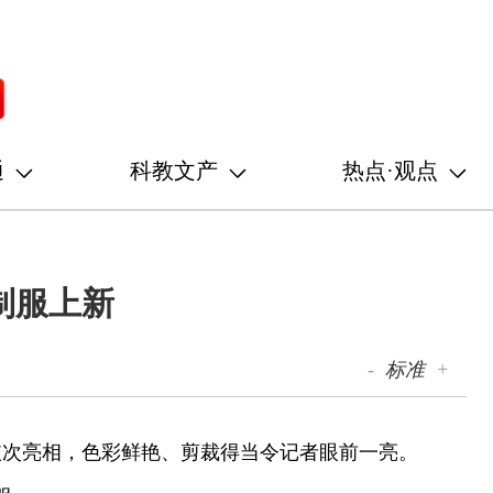
通
科教文产
热点·观点
制服上新
-
标准
+
依次亮相，色彩鲜艳、剪裁得当令记者眼前一亮。