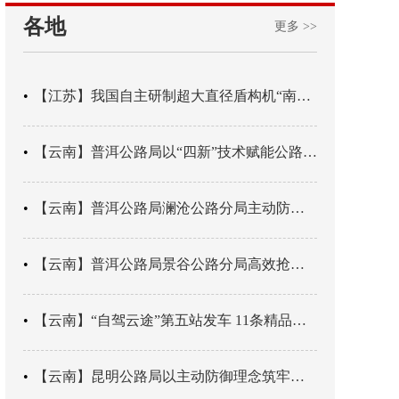
各地
更多 >>
【江苏】我国自主研制超大直径盾构机“南湖号”在常熟下线
【云南】普洱公路局以“四新”技术赋能公路养护
【云南】普洱公路局澜沧公路分局主动防御成功处置214国道山体崩塌险情
【云南】普洱公路局景谷公路分局高效抢通紧急送医村路
【云南】“自驾云途”第五站发车 11条精品线路串起全域风光
【云南】昆明公路局以主动防御理念筑牢汛期安全防线