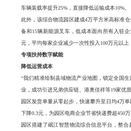
车辆装载率提升25%，直接降低运输成本10%。
此外，该综合物流园区建成4万平方米高标准仓
备和15辆新能源叉车，低成本面向所有入驻企业
元，平均每家企业减少一次性投入100万元以
专项扶持数字赋能
降低运营成本
“我们精准绘制县域物流产业地图，锁定全国生活
业，成功引进兄弟供应链、港奥佳祥等19家优
园区发货单量从零起步，快速攀升至日均4万单以
年中国航海日论坛
交通运输执法“我是大队
下降0.3元，为园区电商企业节省快递费超450
园区搭建了岷江智慧物流综合信息平台，整合县