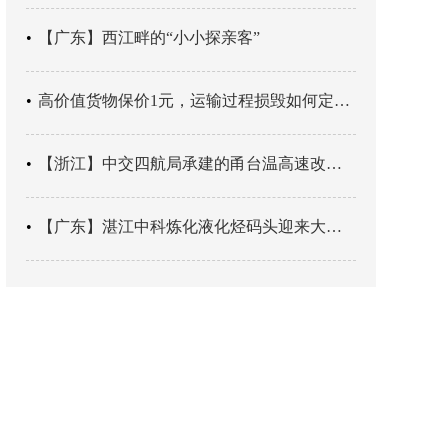
【广东】西江畔的“小小探亲客”
高价值货物保价1元，运输过程损毁如何定责？
【浙江】中交四航局承建的甬台温高速改扩建工程台州南段TJ06标段恢复双向通行
【广东】湛江中科炼化液化烃码头迎来大型外贸液化气船首靠