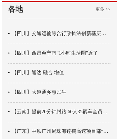
各地
更多 >>
【四川】交通运输综合行政执法创新基层辖区治理“4+3” 新模式
【四川】西昌至宁南“1小时生活圈”近了
【四川】通达 融合 增值
【四川】大道通乡惠民生
【云南】提前20分钟封路 60人35辆车全员平安
【广东】中铁广州局珠海莲鹤高速项目部“靶向施训”筑牢应急处置防线