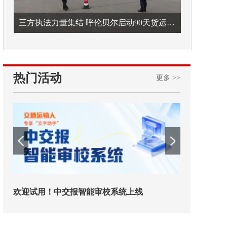
三方执法力量集结 呼伦贝尔启动90天货运车辆违法专项整治
热门活动
更多 >>
铁路榜样