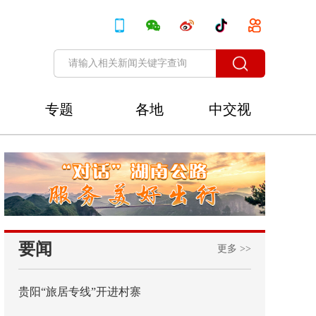
专题
各地
中交视
讯
要闻
更多 >>
贵阳“旅居专线”开进村寨