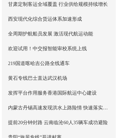
甘肃定制客运全域覆盖 行业供给规模持续增长
西安现代化综合货运体系加速形成
全周期护航船员发展 激活现代航运动能
欢迎试用！中交报智能审校系统上线
219国道喀哈吉公路全线通车
黄石专线巴士直达武汉机场
发挥平台作用服务香港国际航运中心建设
内蒙古丹锡高速发现洪水上路险情 快速落实主线封闭管控
提前20分钟封路 云南临沧60人35辆车成功避险
贵阳“旅居专线”开进村寨