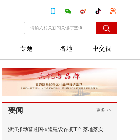
专题
各地
中交视
讯
要闻
更多 >>
浙江推动普通国省道建设各项工作落地落实