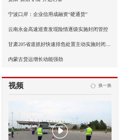
宁波口岸：企业信用成融资“硬通货”
云南永金高速巡查发现险情逐级实施封闭管控
甘肃205省道抓好快速排危处置主动实施封闭管控
内蒙古货运增长动能强劲
视频
换一换