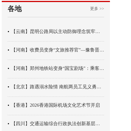
各地
更多 >>
【云南】昆明公路局以主动防御理念筑牢汛期安全防线
【河南】收费员变身“文旅推荐官”—豫鲁晋四地市交旅融合让游客一下高速就“入戏”
【河南】郑州地铁站变身“国宝剧场”：乘客刚出车厢，就“入戏”千年
【北京】路遇溺水险情 南航两员工见义勇为科学施救
【香港】2026香港国际机场文化艺术节开启
【四川】交通运输综合行政执法创新基层辖区治理“4+3” 新模式