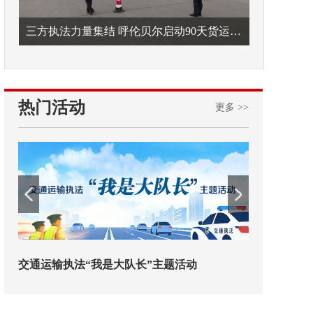
三方执法力量集结 呼伦贝尔启动90天货运车辆违法专项整治
热门活动
更多 >>
欢迎试用！中交报智能审校系统上线
铁路榜样