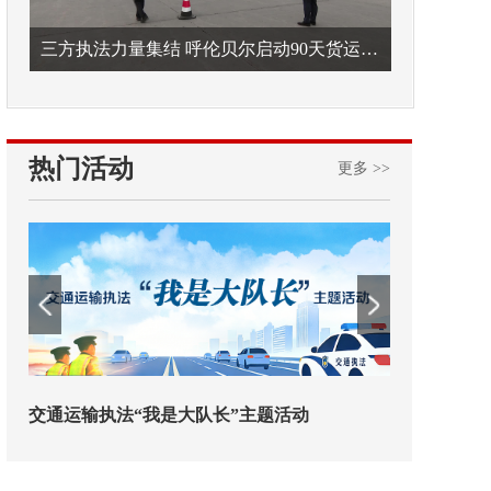
三方执法力量集结 呼伦贝尔启动90天货运车辆违法专项整治
热门活动
更多 >>
欢迎试用！中交报智能审校系统上线
铁路榜样