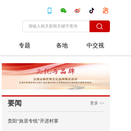
专题
各地
中交视
讯
要闻
更多 >>
贵阳“旅居专线”开进村寨