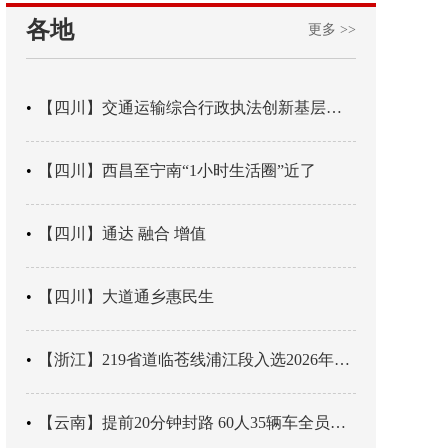
各地
更多 >>
【四川】交通运输综合行政执法创新基层辖区治理“4+3” 新模式
【四川】西昌至宁南“1小时生活圈”近了
【四川】通达 融合 增值
【四川】大道通乡惠民生
【浙江】219省道临苍线浦江段入选2026年度美丽公路项目展示交流活动名单
【云南】提前20分钟封路 60人35辆车全员平安