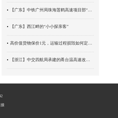
【广东】中铁广州局珠海莲鹤高速项目部“靶向施训”筑牢应急处置防线
【广东】西江畔的“小小探亲客”
高价值货物保价1元，运输过程损毁如何定责？
【浙江】中交四航局承建的甬台温高速改扩建工程台州南段TJ06标段恢复双向通行
42
链接