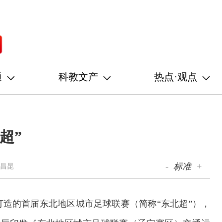
通
科教文产
热点·观点
超”
-
标准
+
姜昌昆
造的首届东北地区城市足球联赛（简称“东北超”），