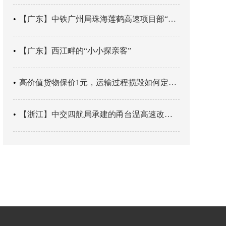
【广东】中铁广州局珠海莲鹤高速项目部“靶向施训”筑牢应急处置防线
【广东】西江畔的“小小探亲客”
高价值货物保价1元，运输过程损毁如何定责？
【浙江】中交四航局承建的甬台温高速改扩建工程台州南段TJ06标段恢复双向通行