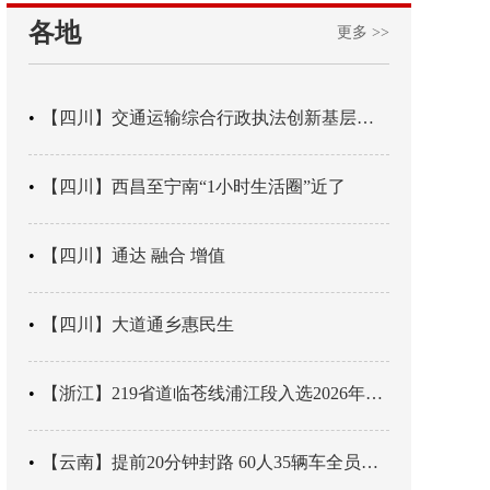
各地
更多 >>
【四川】交通运输综合行政执法创新基层辖区治理“4+3” 新模式
【四川】西昌至宁南“1小时生活圈”近了
【四川】通达 融合 增值
【四川】大道通乡惠民生
【浙江】219省道临苍线浦江段入选2026年度美丽公路项目展示交流活动名单
【云南】提前20分钟封路 60人35辆车全员平安