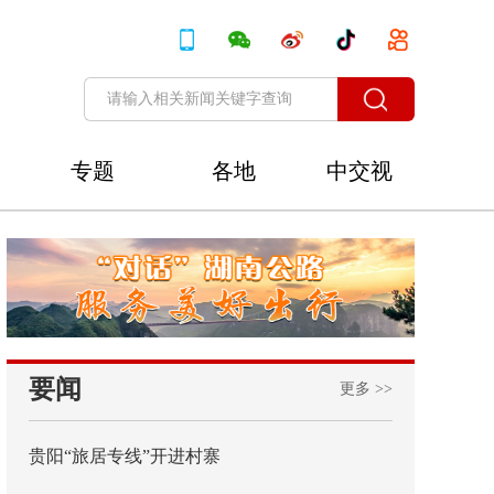
专题
各地
中交视
讯
要闻
更多 >>
贵阳“旅居专线”开进村寨