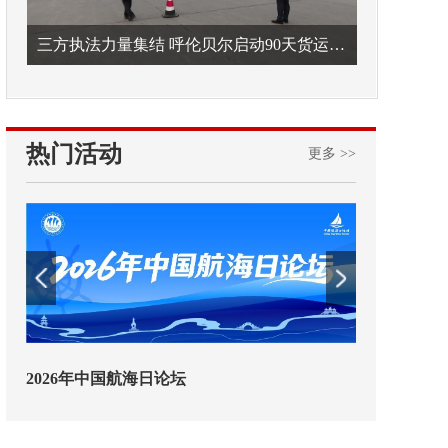
三方执法力量集结 呼伦贝尔启动90天货运车辆违法专项整治
热门活动
更多 >>
2026年中国航海日论坛
交通运输执法