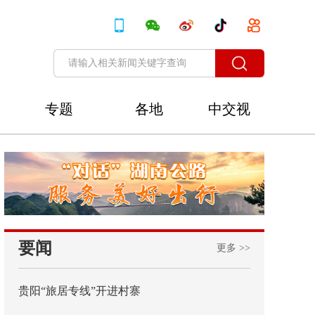
专题
各地
中交视
讯
要闻
更多 >>
贵阳“旅居专线”开进村寨