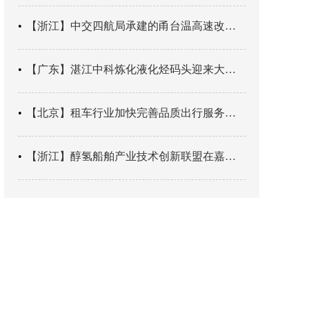
【浙江】中交四航局承建的甬台温高速改扩建工程台州南段TJ06标段恢复双向通行
【广东】湛江中科炼化液化烃码头迎来大型外贸液化气船首靠
【北京】租车行业加快完善品质出行服务网络
【浙江】醇氢船舶产业技术创新联盟在嘉兴成立