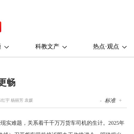
通
科教文产
热点·观点
更畅
-
标准
+
陈红宇 杨丽芳 袁媛
现实难题，关系着千千万万货车司机的生计。2025年