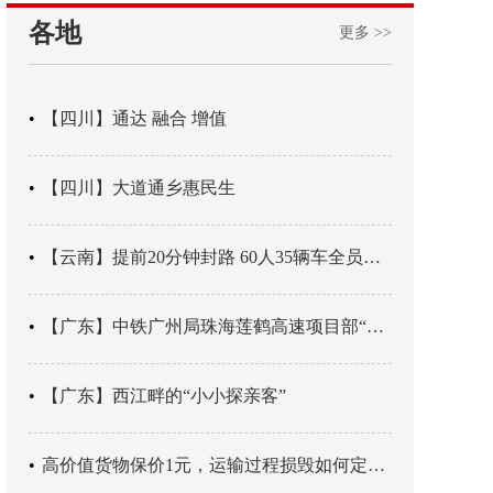
各地
更多 >>
【四川】通达 融合 增值
【四川】大道通乡惠民生
【云南】提前20分钟封路 60人35辆车全员平安
【广东】中铁广州局珠海莲鹤高速项目部“靶向施训”筑牢应急处置防线
【广东】西江畔的“小小探亲客”
高价值货物保价1元，运输过程损毁如何定责？