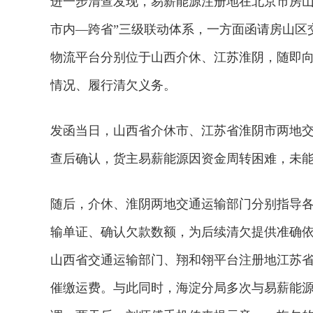
进一步清查发现，易薪能源注册地在北京市房山
市内—跨省”三级联动体系，一方面函请房山区
物流平台分别位于山西介休、江苏淮阴，随即
情况、履行清欠义务。
发函当日，山西省介休市、江苏省淮阴市两地
查后确认，货主易薪能源因资金周转困难，未
随后，介休、淮阴两地交通运输部门分别指导
输单证、确认欠款数额，为后续清欠提供准确
山西省交通运输部门、翔和翎平台注册地江苏
2026年中国航海日论坛
催缴运费。与此同时，海淀分局多次与易薪能