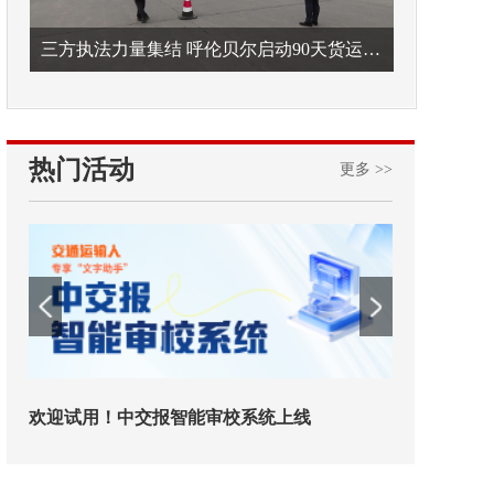
三方执法力量集结 呼伦贝尔启动90天货运车辆违法专项整治
热门活动
更多 >>
欢迎试用！中交报智能审校系统上线
铁路榜样