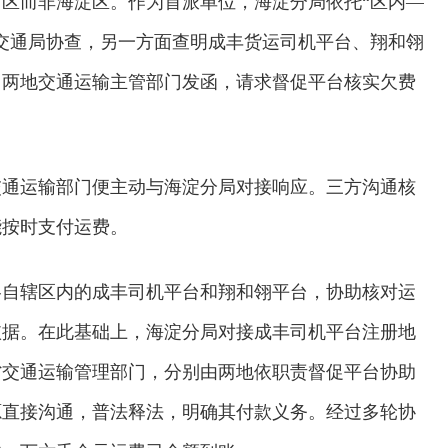
区而非海淀区。作为首派单位，海淀分局依托“区内—
交通局协查，另一方面查明成丰货运司机平台、翔和翎
向两地交通运输主管部门发函，请求督促平台核实欠费
交通运输部门便主动与海淀分局对接响应。三方沟通核
能按时支付运费。
各自辖区内的成丰司机平台和翔和翎平台，协助核对运
依据。在此基础上，海淀分局对接成丰司机平台注册地
省交通运输管理部门，分别由两地依职责督促平台协助
交通运输执法“我是大队长”主题活动
源直接沟通，普法释法，明确其付款义务。经过多轮协