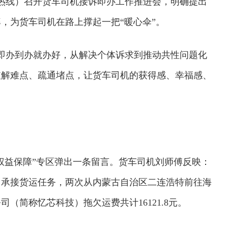
328热线）召开货车司机接诉即办工作推进会，明确提出
，为货车司机在路上撑起一把“暖心伞”。
诉即办到办就办好，从解决个体诉求到推动共性问题化
破解难点、疏通堵点，让货车司机的获得感、幸福感、
司机权益保障”专区弹出一条留言。货车司机刘师傅反映：
台承接货运任务，两次从内蒙古自治区二连浩特前往海
（简称忆芯科技）拖欠运费共计16121.8元。