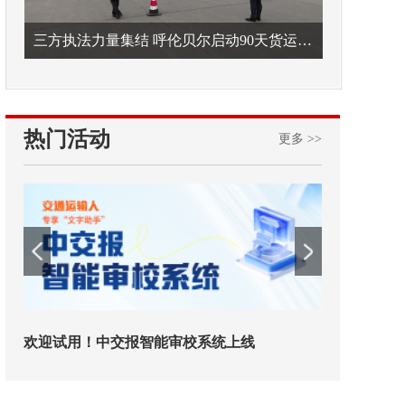
三方执法力量集结 呼伦贝尔启动90天货运车辆违法专项整治
热门活动
更多 >>
欢迎试用！中交报智能审校系统上线
铁路榜样