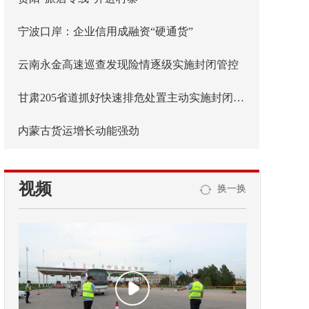
宁波口岸：企业信用成融资“硬通货”
云南永金高速巡查发现险情逐级实施封闭管控
甘肃205省道抓好快速排危处置主动实施封闭管控
内蒙古货运增长动能强劲
视频
换一换