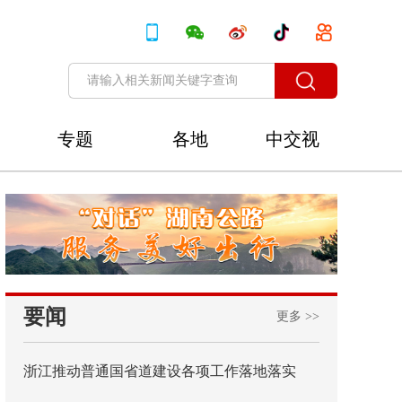
专题
各地
中交视
讯
要闻
更多 >>
浙江推动普通国省道建设各项工作落地落实