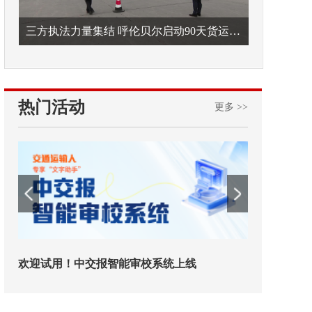
三方执法力量集结 呼伦贝尔启动90天货运车辆违法专项整治
热门活动
更多 >>
铁路榜样
2026年中