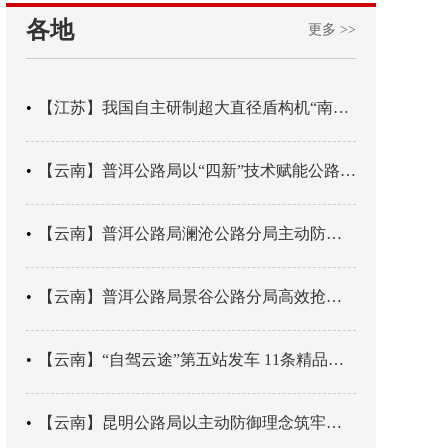
各地
更多 >>
【江苏】我国自主研制超大直径盾构机“南湖号”在常熟下线
【云南】普洱公路局以“四新”技术赋能公路养护
【云南】普洱公路局澜沧公路分局主动防御成功处置214国道山体崩塌险情
【云南】普洱公路局景谷公路分局高效抢通紧急送医村路
【云南】“自驾云途”第五站发车 11条精品线路串起全域风光
【云南】昆明公路局以主动防御理念筑牢汛期安全防线