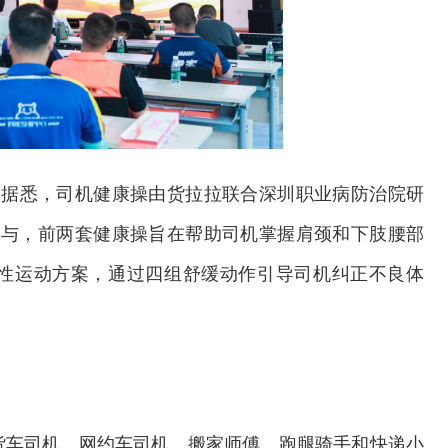
。据悉，司机健康操由货拉拉联合深圳职业病防治院研
参与，前两套健康操旨在帮助司机掌握肩颈和下肢腰部
性运动方案，通过四组舒缓动作引导司机纠正不良体
欢迎试用！中交报智能审校系统上线
货车司机、网约车司机、搬家师傅、跑腿骑手和快递小