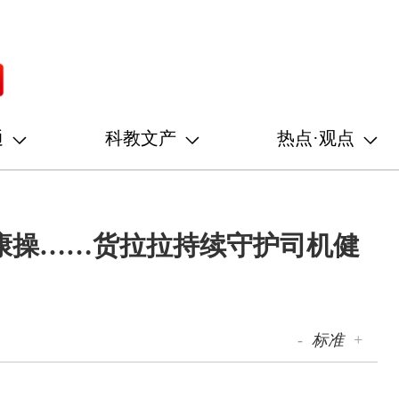
通
科教文产
热点·观点
康操……货拉拉持续守护司机健
-
标准
+