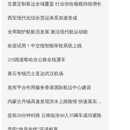
甘肃定制客运全域覆盖 行业供给规模持续增长
西安现代化综合货运体系加速形成
全周期护航船员发展 激活现代航运动能
欢迎试用！中交报智能审校系统上线
219国道喀哈吉公路全线通车
黄石专线巴士直达武汉机场
发挥平台作用服务香港国际航运中心建设
内蒙古丹锡高速发现洪水上路险情 快速落实主线封闭管控
提前20分钟封路 云南临沧60人35辆车成功避险
贵阳“旅居专线”开进村寨