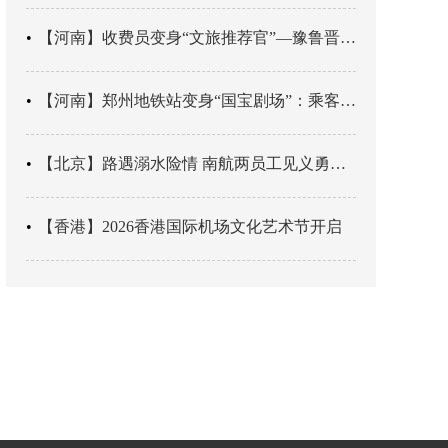
【河南】收费员变身“文旅推荐官”—豫鲁晋四地市交旅融合让游客一下高速就“入戏”
【河南】郑州地铁站变身“国宝剧场”：乘客刚出车厢，就“入戏”千年
【北京】路遇溺水险情 南航两员工见义勇为科学施救
【香港】2026香港国际机场文化艺术节开启