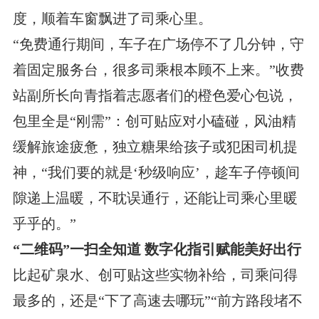
度，顺着车窗飘进了司乘心里。
“免费通行期间，车子在广场停不了几分钟，守
着固定服务台，很多司乘根本顾不上来。”收费
站副所长向青指着志愿者们的橙色爱心包说，
包里全是“刚需”：创可贴应对小磕碰，风油精
缓解旅途疲惫，独立糖果给孩子或犯困司机提
神，“我们要的就是‘秒级响应’，趁车子停顿间
隙递上温暖，不耽误通行，还能让司乘心里暖
乎乎的。”
“二维码”一扫全知道 数字化指引赋能美好出行
比起矿泉水、创可贴这些实物补给，司乘问得
最多的，还是“下了高速去哪玩”“前方路段堵不