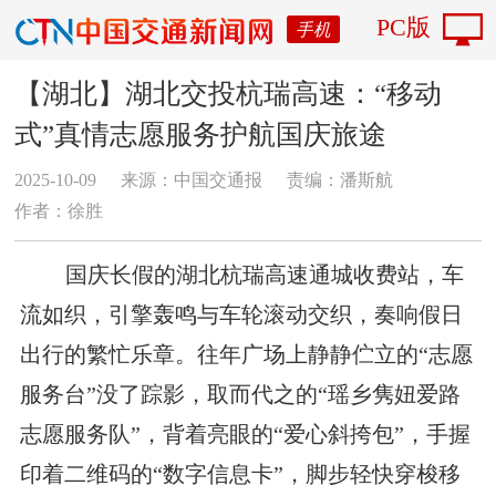
PC版
手机
【湖北】湖北交投杭瑞高速：“移动
式”真情志愿服务护航国庆旅途
2025-10-09
来源：中国交通报
责编：潘斯航
作者：徐胜
国庆长假的湖北杭瑞高速通城收费站，车
流如织，引擎轰鸣与车轮滚动交织，奏响假日
出行的繁忙乐章。往年广场上静静伫立的“志愿
服务台”没了踪影，取而代之的“瑶乡隽妞爱路
志愿服务队”，背着亮眼的“爱心斜挎包”，手握
印着二维码的“数字信息卡”，脚步轻快穿梭移