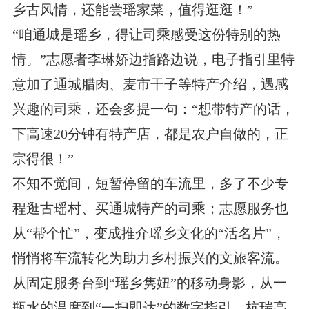
乡古风情，还能尝瑶家菜，值得逛逛！”
“咱通城是瑶乡，得让司乘感受这份特别的热
情。”志愿者李琳娇边指路边说，电子指引里特
意加了通城腊肉、麦市干子等特产介绍，遇感
兴趣的司乘，还会多提一句：“想带特产的话，
下高速20分钟有特产店，都是农户自做的，正
宗得很！”
不知不觉间，短暂停留的车流里，多了不少专
程逛古瑶村、买通城特产的司乘；志愿服务也
从“帮个忙”，变成推介瑶乡文化的“活名片”，
悄悄将车流转化为助力乡村振兴的文旅客流。
从固定服务台到“瑶乡隽妞”的移动身影，从一
瓶水的温度到“一扫即达”的数字指引，杭瑞高