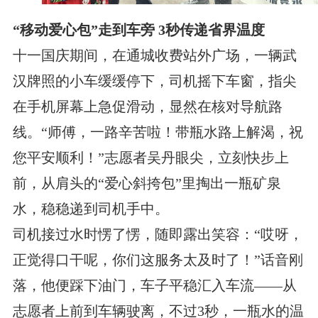
“移动爱心包”走到车旁 3秒传递省界温度
十一国庆期间，在通城收费站外广场，一辆武
汉牌照的小车缓缓停下，司机摇下车窗，指尖
在手机屏幕上急促滑动，显然在核对导航路
线。“师傅，一路辛苦啦！带瓶水路上解渴，祝
您平安顺利！”志愿者吴丹眼尖，立刻快步上
前，从肩头的“爱心斜挎包”里掏出一瓶矿泉
水，稳稳递到司机手中。
司机接过水时愣了愣，随即露出笑容：“哎呀，
正觉得口干呢，你们这服务太及时了！”话音刚
落，他便踩下油门，车子平稳汇入车流——从
志愿者上前到车辆驶离，不过3秒，一瓶水的温