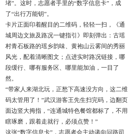
堵”。这时，志愿者手里的“数字信息卡”，成
了“出行万能钥”。
卡片正面印着醒目的二维码，轻轻一扫，《通
城周边文旅及路况一键指引》即刻弹出：古瑶
村青石板路的瑶乡韵味、黄袍山云雾间的秀丽
风光，配着清晰图文；点进实时路况链接，哪
段缓行、哪有服务区、哪里能加油，一目了
然。
“带家人来湖北玩，正愁下高速没方向，这二维
码太管用了！”武汉游客王先生扫完码，边翻页
面边竖大拇指，“连通城特色餐馆都标了，不用
瞎琢磨，跟着走就行，必须点赞！”
这张“数字信息卡”，志愿者会主动递向问路司